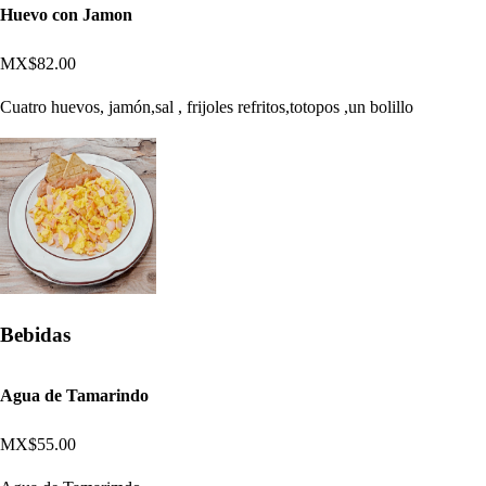
Huevo con Jamon
MX$82.00
Cuatro huevos, jamón,sal , frijoles refritos,totopos ,un bolillo
Bebidas
Agua de Tamarindo
MX$55.00