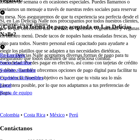
veganas?
los fines de semana o en ocasiones especiales. Puedes llamarnos o
enviarnos un mensaje a través de nuestras redes sociales para reservar
tu mesa. Nos aseguraremos de que tu experiencia sea perfecta desde el
Sí, en Las Delicias Nalle nos preocupamos por todos nuestros clientes,
momento en que llegues.
¿Cuál es la forma de pago aceptada en Las Delicias
por lo que ofrecemos una variedad de opciones vegetarianas y veganas
Nalle?
en nuestro menú. Desde tacos de nopales hasta ensaladas frescas, hay
algo para todos. Nuestro personal está capacitado para ayudarte a
elegir los platillos que se adapten a tus necesidades dietéticas,
En Las Delicias Nalle aceptamos diversas formas de pago para tu
Restaurantes
asegurando que todos disfruten de una deliciosa comida.
comodidad. Puedes pagar en efectivo, así como con tarjetas de crédito
Socio repartidor
y débito. También ofrecemos opciones de pago digital para facilitar tu
Soporte repartidor
experiencia. Nuestro objetivo es hacer que tu visita sea lo más
Ciudades Disponibles
placentera posible, por lo que nos adaptamos a tus preferencias de
Legal
pago.
Renta de equipo
Colombia
•
Costa Rica
•
México
•
Perú
Contáctanos