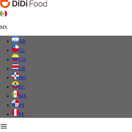
MX
AR
CL
CO
CR
DO
EC
MX
PA
PE