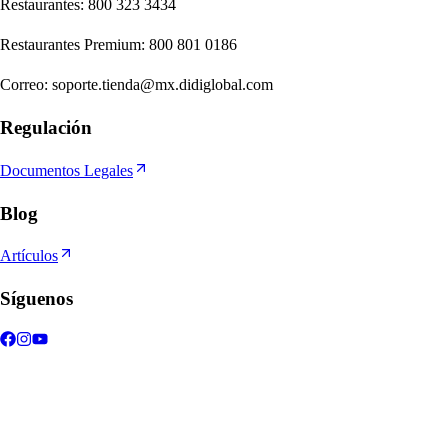
Re
s
t
auran
t
e
s
:
800 323 3434
Re
s
t
auran
t
e
s
Premium
:
800 801 0186
Correo
:
soporte.tienda@mx.didiglobal.com
Regulación
Documentos Legales
Blog
Artículos
Síguenos