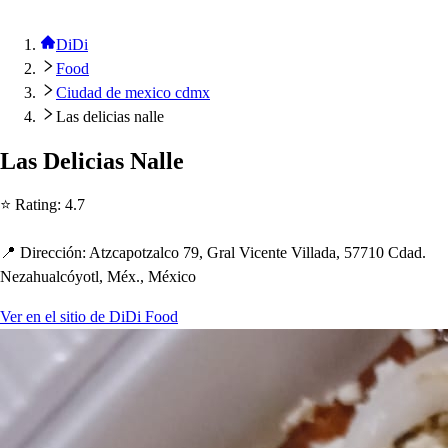
DiDi
Food
Ciudad de mexico cdmx
Las delicias nalle
La
s
Delicia
s
Nalle
⭐ Ra
t
ing
:
4.7
📍 Dirección
:
A
t
zca
p
o
t
zalco 79, Gral Vicen
t
e Villada, 57710 Cdad.
Neza
h
ualcóyo
t
l, Méx., México
Ver en el sitio de DiDi Food