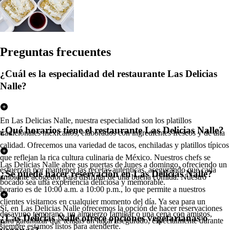
Pregun
t
a
s
frecuen
t
e
s
¿Cuál es la especialidad del restaurante Las Delicias
Nalle?
En Las Delicias Nalle, nuestra especialidad son los platillos
¿Qué horarios tiene el restaurante Las Delicias Nalle?
tradicionales mexicanos, elaborados con ingredientes frescos y de alta
calidad. Ofrecemos una variedad de tacos, enchiladas y platillos típicos
que reflejan la rica cultura culinaria de México. Nuestros chefs se
Las Delicias Nalle abre sus puertas de lunes a domingo, ofreciendo un
esfuerzan por mantener las recetas auténticas, asegurando que cada
¿Se puede hacer reservación en Las Delicias Nalle?
ambiente acogedor para disfrutar de una buena comida. Nuestro
bocado sea una experiencia deliciosa y memorable.
horario es de 10:00 a.m. a 10:00 p.m., lo que permite a nuestros
clientes visitarnos en cualquier momento del día. Ya sea para un
Sí, en Las Delicias Nalle ofrecemos la opción de hacer reservaciones
desayuno temprano, un almuerzo familiar o una cena con amigos,
¿Las Delicias Nalle ofrece opciones vegetarianas o
para garantizar que tengas un lugar asegurado, especialmente durante
siempre estamos listos para atenderte.