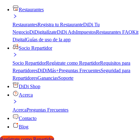
Restaurantes
Restaurantes
Registra tu Restaurante
DiDi Tu
Negocio
DiDigitalízate
DiDi Ads
Impuestos
Restaurantes FAQ
Kit
Digital
Guías de uso de la app
Socio Repartidor
Socio Repartidor
Regístrate como Repartidor
Requisitos para
Repartidores
DiDiMás+
Preguntas Frecuentes
Seguridad para
Repartidores
Ganancias
Soporte
DiDi Shop
Acerca
Acerca
Preguntas Frecuentes
Contacto
Blog
Regístrate como Repartidor