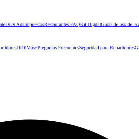
ate
DiDi Ads
Impuestos
Restaurantes FAQ
Kit Digital
Guías de uso de la
artidores
DiDiMás+
Preguntas Frecuentes
Seguridad para Repartidores
G