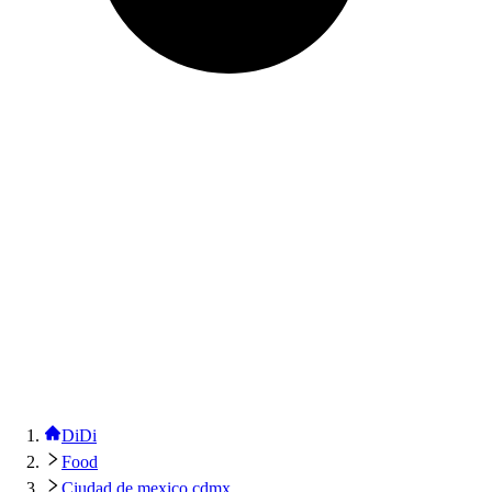
DiDi
Food
Ciudad de mexico cdmx