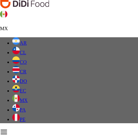
MX
AR
CL
CO
CR
DO
EC
MX
PA
PE