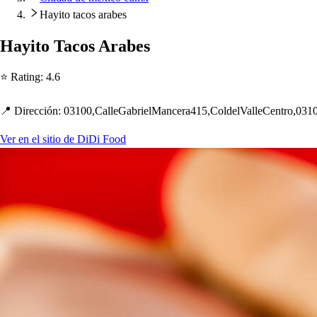
Hayito tacos arabes
Hayi
t
o Taco
s
Arabe
s
⭐ Ra
t
ing
:
4.6
📍 Dirección
:
03100,CalleGabrielMancera415,ColdelValleCen
t
ro,03
Ver en el sitio de DiDi Food