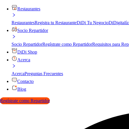
Restaurantes
Restaurantes
Registra tu Restaurante
DiDi Tu Negocio
DiDigitalíz
Socio Repartidor
Socio Repartidor
Regístrate como Repartidor
Requisitos para Rep
DiDi Shop
Acerca
Acerca
Preguntas Frecuentes
Contacto
Blog
Regístrate como Repartidor