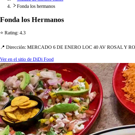
Fonda los hermanos
Fonda lo
s
Hermano
s
⭐ Ra
t
ing
:
4.3
📍 Dirección
:
MERCADO 6 DE ENERO LOC 40 AV ROSAL Y R
Ver en el sitio de DiDi Food