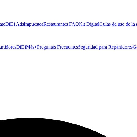
ate
DiDi Ads
Impuestos
Restaurantes FAQ
Kit Digital
Guías de uso de la
artidores
DiDiMás+
Preguntas Frecuentes
Seguridad para Repartidores
G