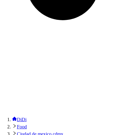
DiDi
Food
Ciudad de mexico cdmx