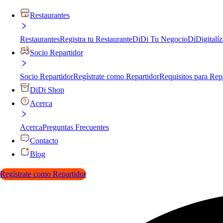
Restaurantes
Restaurantes
Registra tu Restaurante
DiDi Tu Negocio
DiDigitalíz
Socio Repartidor
Socio Repartidor
Regístrate como Repartidor
Requisitos para Rep
DiDi Shop
Acerca
Acerca
Preguntas Frecuentes
Contacto
Blog
Regístrate como Repartidor