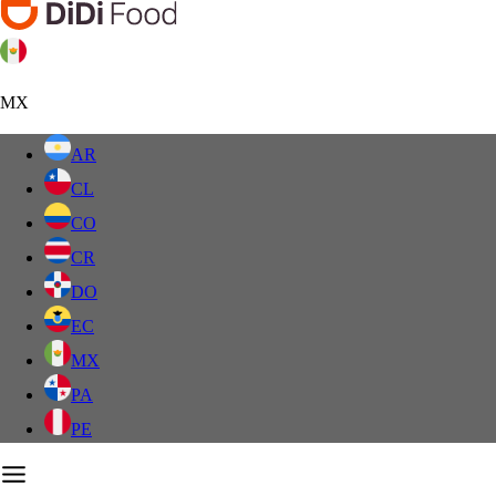
MX
AR
CL
CO
CR
DO
EC
MX
PA
PE