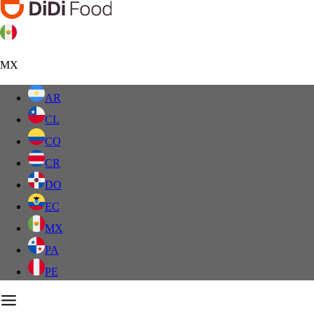
MX
AR
CL
CO
CR
DO
EC
MX
PA
PE