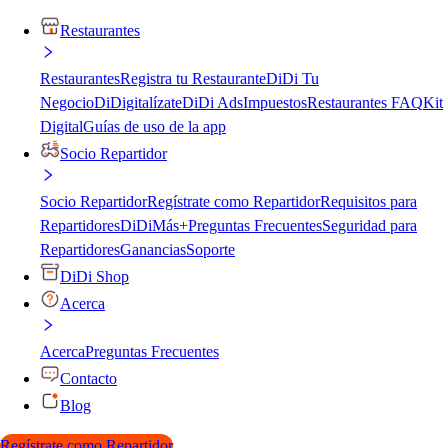
Restaurantes
Restaurantes
Registra tu Restaurante
DiDi Tu
Negocio
DiDigitalízate
DiDi Ads
Impuestos
Restaurantes FAQ
Kit
Digital
Guías de uso de la app
Socio Repartidor
Socio Repartidor
Regístrate como Repartidor
Requisitos para
Repartidores
DiDiMás+
Preguntas Frecuentes
Seguridad para
Repartidores
Ganancias
Soporte
DiDi Shop
Acerca
Acerca
Preguntas Frecuentes
Contacto
Blog
Regístrate como Repartidor