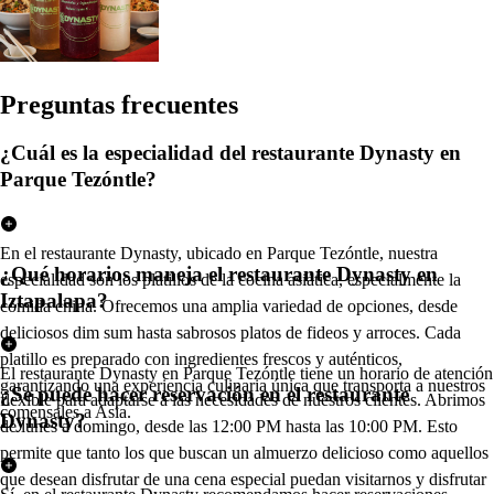
Pregun
t
a
s
frecuen
t
e
s
¿Cuál es la especialidad del restaurante Dynasty en
Parque Tezóntle?
En el restaurante Dynasty, ubicado en Parque Tezóntle, nuestra
¿Qué horarios maneja el restaurante Dynasty en
especialidad son los platillos de la cocina asiática, especialmente la
Iztapalapa?
comida china. Ofrecemos una amplia variedad de opciones, desde
deliciosos dim sum hasta sabrosos platos de fideos y arroces. Cada
platillo es preparado con ingredientes frescos y auténticos,
El restaurante Dynasty en Parque Tezóntle tiene un horario de atención
garantizando una experiencia culinaria única que transporta a nuestros
¿Se puede hacer reservación en el restaurante
flexible para adaptarse a las necesidades de nuestros clientes. Abrimos
comensales a Asia.
Dynasty?
de lunes a domingo, desde las 12:00 PM hasta las 10:00 PM. Esto
permite que tanto los que buscan un almuerzo delicioso como aquellos
que desean disfrutar de una cena especial puedan visitarnos y disfrutar