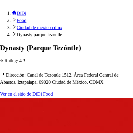
DiDi
Food
Ciudad de mexico cdmx
Dynasty parque tezontle
Dyna
s
t
y
(
Parque Tezón
t
le
)
⭐ Ra
t
ing
:
4.3
📍 Dirección
:
Canal de Tezon
t
le 1512, Área Federal Cen
t
ral de
Aba
s
t
o
s
, Iz
t
a
p
ala
p
a, 09020 Ciudad de México, CDMX
Ver en el sitio de DiDi Food