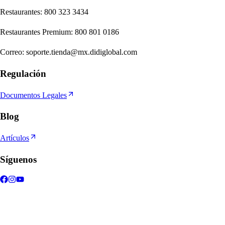
Re
s
t
auran
t
e
s
:
800 323 3434
Re
s
t
auran
t
e
s
Premium
:
800 801 0186
Correo
:
soporte.tienda@mx.didiglobal.com
Regulación
Documentos Legales
Blog
Artículos
Síguenos