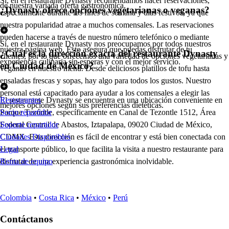
Sí, en el restaurante Dynasty recomendamos hacer reservaciones,
de nuestra variada oferta gastronómica.
¿Dynasty ofrece opciones vegetarianas o veganas?
especialmente durante los fines de semana y días festivos, ya que
nuestra popularidad atrae a muchos comensales. Las reservaciones
pueden hacerse a través de nuestro número telefónico o mediante
Sí, en el restaurante Dynasty nos preocupamos por todos nuestros
nuestra página web. Esto asegura que puedas disfrutar de tu
¿Cuál es la dirección exacta del restaurante Dynasty
clientes, por lo que ofrecemos una variedad de opciones vegetarianas y
experiencia culinaria sin esperas y con el mejor servicio.
en Ciudad de México?
veganas en nuestro menú. Desde deliciosos platillos de tofu hasta
ensaladas frescas y sopas, hay algo para todos los gustos. Nuestro
personal está capacitado para ayudar a los comensales a elegir las
El restaurante Dynasty se encuentra en una ubicación conveniente en
Restaurantes
mejores opciones según sus preferencias dietéticas.
Parque Tezóntle, específicamente en Canal de Tezontle 1512, Área
Socio repartidor
Federal Central de Abastos, Iztapalapa, 09020 Ciudad de México,
Soporte repartidor
CDMX. Esta dirección es fácil de encontrar y está bien conectada con
Ciudades Disponibles
el transporte público, lo que facilita la visita a nuestro restaurante para
Legal
disfrutar de una experiencia gastronómica inolvidable.
Renta de equipo
Colombia
•
Costa Rica
•
México
•
Perú
Contáctanos