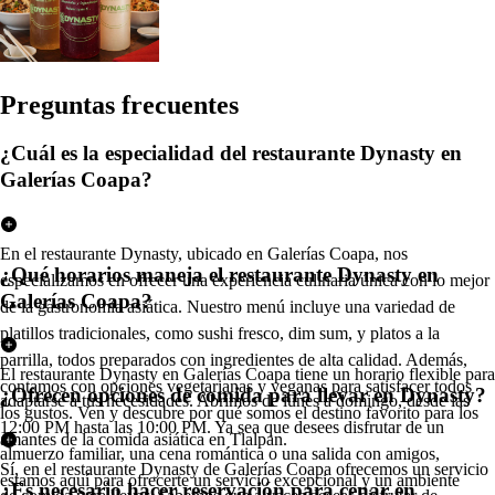
Pregun
t
a
s
frecuen
t
e
s
¿Cuál es la especialidad del restaurante Dynasty en
Galerías Coapa?
En el restaurante Dynasty, ubicado en Galerías Coapa, nos
¿Qué horarios maneja el restaurante Dynasty en
especializamos en ofrecer una experiencia culinaria única con lo mejor
Galerías Coapa?
de la gastronomía asiática. Nuestro menú incluye una variedad de
platillos tradicionales, como sushi fresco, dim sum, y platos a la
parrilla, todos preparados con ingredientes de alta calidad. Además,
El restaurante Dynasty en Galerías Coapa tiene un horario flexible para
contamos con opciones vegetarianas y veganas para satisfacer todos
¿Ofrecen opciones de comida para llevar en Dynasty?
adaptarse a tus necesidades. Abrimos de lunes a domingo, desde las
los gustos. Ven y descubre por qué somos el destino favorito para los
12:00 PM hasta las 10:00 PM. Ya sea que desees disfrutar de un
amantes de la comida asiática en Tlalpan.
almuerzo familiar, una cena romántica o una salida con amigos,
Sí, en el restaurante Dynasty de Galerías Coapa ofrecemos un servicio
estamos aquí para ofrecerte un servicio excepcional y un ambiente
¿Es necesario hacer reservación para cenar en