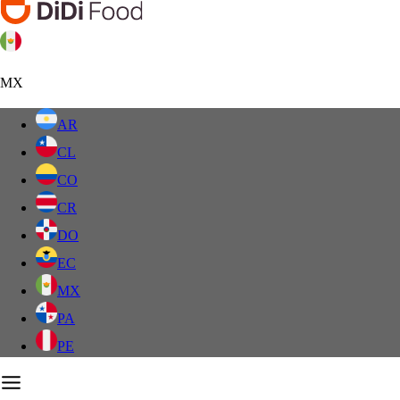
MX
AR
CL
CO
CR
DO
EC
MX
PA
PE