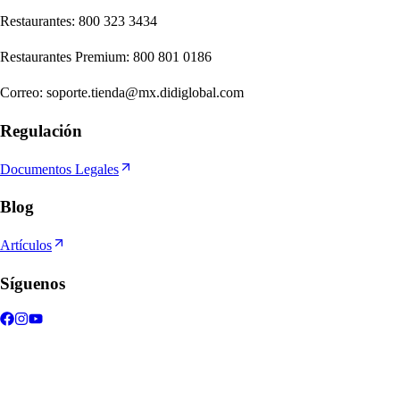
Re
s
t
auran
t
e
s
:
800 323 3434
Re
s
t
auran
t
e
s
Premium
:
800 801 0186
Correo
:
soporte.tienda@mx.didiglobal.com
Regulación
Documentos Legales
Blog
Artículos
Síguenos