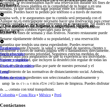
de comida para llevar. Sabemos que a veces deseas disfrutar de
acogedor. Te recomendamos hacer una reservación durante los fines de
Dynasty?
nuestros deliciosos platillos en la comodidad de tu hogar o en una
semana, ya que somos un lugar popular entre los comensales.
reunión. Puedes hacer tu pedido por teléfono o a través de nuestra
página web, y te aseguramos que tu comida será preparada con el
Aunque no es estrictamente necesario hacer una reservación para cenar
mismo cuidado y calidad que ofrecemos en el restaurante. No dudes en
¿Qué medidas de higiene y seguridad siguen en
en el restaurante Dynasty, recomendamos hacerlo, especialmente
probar nuestros combos especiales para llevar.
Dynasty?
durante los fines de semana y días festivos. Nuestro restaurante puede
llenarse rápidamente debido a su popularidad, y una reservación
garantiza que tendrás una mesa esperándote. Puedes reservar
En el restaurante Dynasty, la salud y seguridad de nuestros clientes y
Restaurantes
fácilmente a través de nuestra página web o llamándonos directamente.
empleados son nuestra prioridad. Seguimos estrictas medidas de
Socio repartidor
Estamos aquí para asegurarnos de que tu experiencia sea inolvidable.
higiene y seguridad, que incluyen la desinfección regular de todas las
Soporte repartidor
áreas, el uso de mascarillas por parte de nuestro personal y el
Ciudades Disponibles
cumplimiento de las normativas de distanciamiento social. Además,
Legal
todos nuestros ingredientes son seleccionados cuidadosamente y
Renta de equipo
manipulados con los más altos estándares de limpieza. Puedes disfrutar
de tu comida con total tranquilidad.
Colombia
•
Costa Rica
•
México
•
Perú
Contáctanos