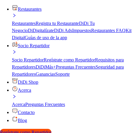
Restaurantes
Restaurantes
Registra tu Restaurante
DiDi Tu
Negocio
DiDigitalízate
DiDi Ads
Impuestos
Restaurantes FAQ
Kit
Digital
Guías de uso de la app
Socio Repartidor
Socio Repartidor
Regístrate como Repartidor
Requisitos para
Repartidores
DiDiMás+
Preguntas Frecuentes
Seguridad para
Repartidores
Ganancias
Soporte
DiDi Shop
Acerca
Acerca
Preguntas Frecuentes
Contacto
Blog
Regístrate como Repartidor