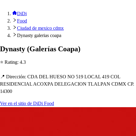
DiDi
Food
Ciudad de mexico cdmx
Dynasty galerias coapa
Dyna
s
t
y
(
Galería
s
Coa
p
a
)
⭐ Ra
t
ing
:
4.3
📍 Dirección
:
CDA DEL HUESO NO 519 LOCAL 419 COL
RESIDENCIAL ACOXPA DELEGACION TLALPAN CDMX CP.
14300
Ver en el sitio de DiDi Food