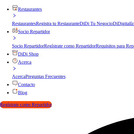
Restaurantes
Restaurantes
Registra tu Restaurante
DiDi Tu Negocio
DiDigitalíz
Socio Repartidor
Socio Repartidor
Regístrate como Repartidor
Requisitos para Rep
DiDi Shop
Acerca
Acerca
Preguntas Frecuentes
Contacto
Blog
Regístrate como Repartidor