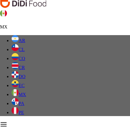
MX
AR
CL
CO
CR
DO
EC
MX
PA
PE