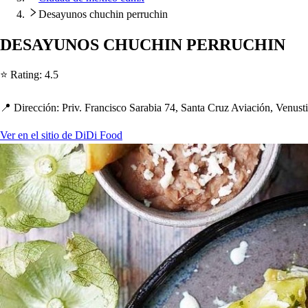
Desayunos chuchin perruchin
DESAYUNOS CHUCHIN PERRUCHIN
⭐ Ra
t
ing
:
4.5
📍 Dirección
:
Priv. Franci
s
co Sarabia 74, San
t
a Cruz Aviación, Venu
s
t
Ver en el sitio de DiDi Food