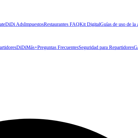
ate
DiDi Ads
Impuestos
Restaurantes FAQ
Kit Digital
Guías de uso de la
artidores
DiDiMás+
Preguntas Frecuentes
Seguridad para Repartidores
G