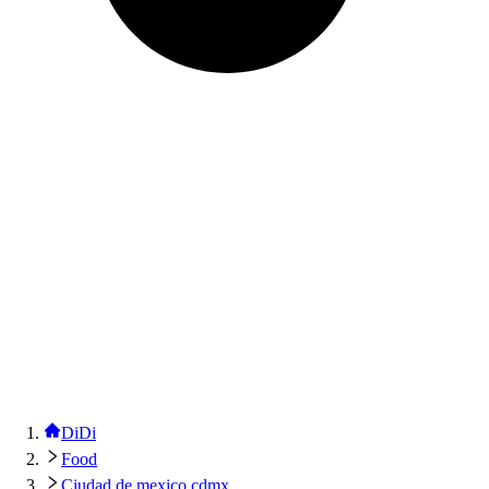
DiDi
Food
Ciudad de mexico cdmx