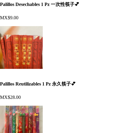
Palillos Desechables 1 Pz 一次性筷子💕
MX$9.00
Palillos Reutilizables 1 Pz 永久筷子💕
MX$28.00