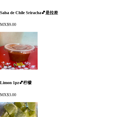
Salsa de Chile Sriracha💕是拉差
MX$9.00
Limon 1pz💕柠檬
MX$3.00