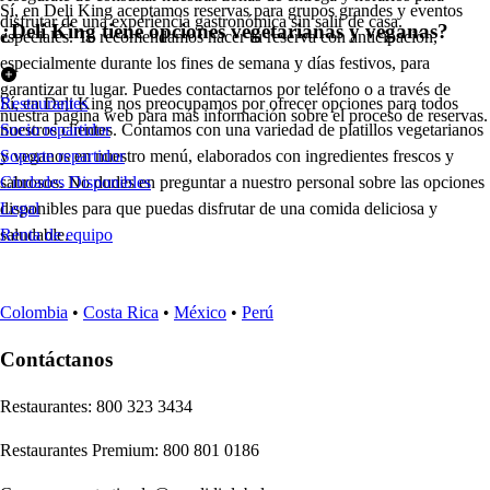
Sí, en Deli King aceptamos reservas para grupos grandes y eventos
disfrutar de una experiencia gastronómica sin salir de casa.
¿Deli King tiene opciones vegetarianas y veganas?
especiales. Te recomendamos hacer tu reserva con anticipación,
especialmente durante los fines de semana y días festivos, para
garantizar tu lugar. Puedes contactarnos por teléfono o a través de
Sí, en Deli King nos preocupamos por ofrecer opciones para todos
Restaurantes
nuestra página web para más información sobre el proceso de reservas.
nuestros clientes. Contamos con una variedad de platillos vegetarianos
Socio repartidor
y veganos en nuestro menú, elaborados con ingredientes frescos y
Soporte repartidor
sabrosos. No dudes en preguntar a nuestro personal sobre las opciones
Ciudades Disponibles
disponibles para que puedas disfrutar de una comida deliciosa y
Legal
saludable.
Renta de equipo
Colombia
•
Costa Rica
•
México
•
Perú
Contáctanos
Re
s
t
auran
t
e
s
:
800 323 3434
Re
s
t
auran
t
e
s
Premium
:
800 801 0186