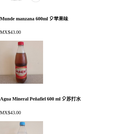
Munde manzana 600ml 🎈苹果味
MX$43.00
Agua Mineral Peñafiel 600 ml 🎈苏打水
MX$43.00