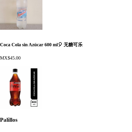
Coca Cola sin Azúcar 600 ml🎈 无糖可乐
MX$45.00
Palillos