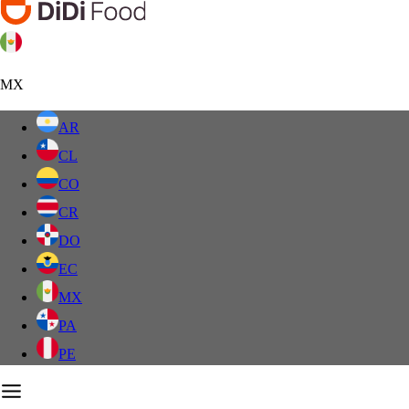
MX
AR
CL
CO
CR
DO
EC
MX
PA
PE