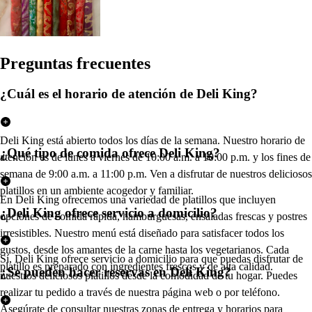
Pregun
t
a
s
frecuen
t
e
s
¿Cuál es el horario de atención de Deli King?
Deli King está abierto todos los días de la semana. Nuestro horario de
¿Qué tipo de comida ofrece Deli King?
atención es de lunes a viernes de 10:00 a.m. a 10:00 p.m. y los fines de
semana de 9:00 a.m. a 11:00 p.m. Ven a disfrutar de nuestros deliciosos
platillos en un ambiente acogedor y familiar.
En Deli King ofrecemos una variedad de platillos que incluyen
¿Deli King ofrece servicio a domicilio?
opciones de comida rápida, hamburguesas, ensaladas frescas y postres
irresistibles. Nuestro menú está diseñado para satisfacer todos los
gustos, desde los amantes de la carne hasta los vegetarianos. Cada
Sí, Deli King ofrece servicio a domicilio para que puedas disfrutar de
platillo es preparado con ingredientes frescos y de alta calidad.
¿Se pueden hacer reservas en Deli King?
nuestros deliciosos platillos desde la comodidad de tu hogar. Puedes
realizar tu pedido a través de nuestra página web o por teléfono.
Asegúrate de consultar nuestras zonas de entrega y horarios para