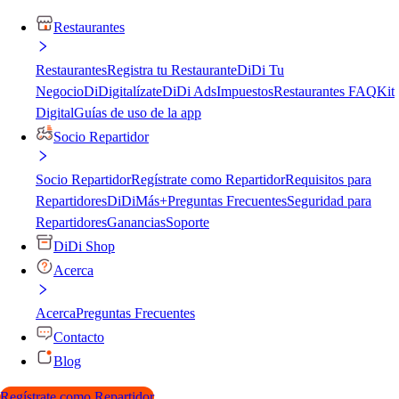
Restaurantes
Restaurantes
Registra tu Restaurante
DiDi Tu
Negocio
DiDigitalízate
DiDi Ads
Impuestos
Restaurantes FAQ
Kit
Digital
Guías de uso de la app
Socio Repartidor
Socio Repartidor
Regístrate como Repartidor
Requisitos para
Repartidores
DiDiMás+
Preguntas Frecuentes
Seguridad para
Repartidores
Ganancias
Soporte
DiDi Shop
Acerca
Acerca
Preguntas Frecuentes
Contacto
Blog
Regístrate como Repartidor