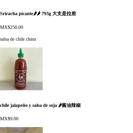
Sriracha picante🌶️🌶️ 793g 大支是拉差
MX$250.00
salsa de chile china
chile jalapeño y salsa de soja 🌶️酱油辣椒
MX$9.00