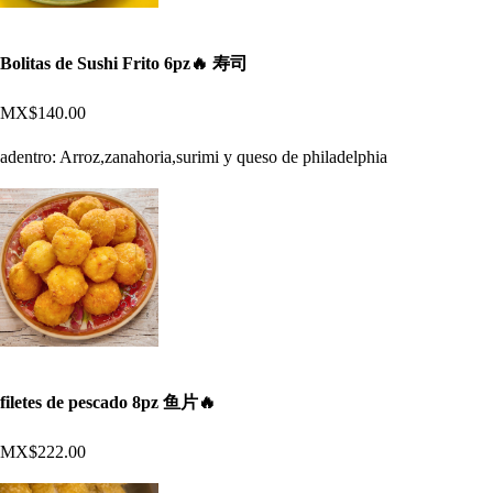
Bolitas de Sushi Frito 6pz🔥 寿司
MX$140.00
adentro: Arroz,zanahoria,surimi y queso de philadelphia
filetes de pescado 8pz 鱼片🔥
MX$222.00