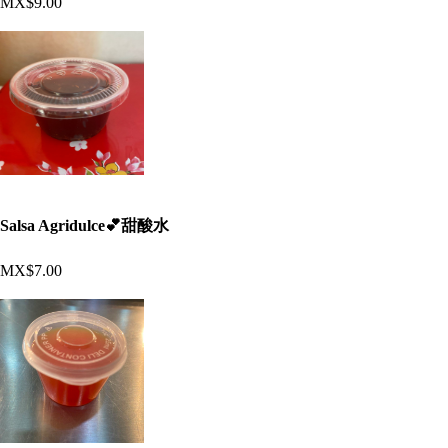
MX$9.00
Salsa Agridulce💕甜酸水
MX$7.00