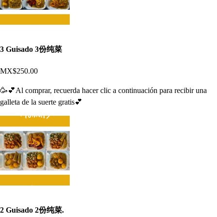
3 Guisado 3份纯菜
MX$250.00
🥳💕Al comprar, recuerda hacer clic a continuación para recibir una
galleta de la suerte gratis💕
2 Guisado 2份纯菜.