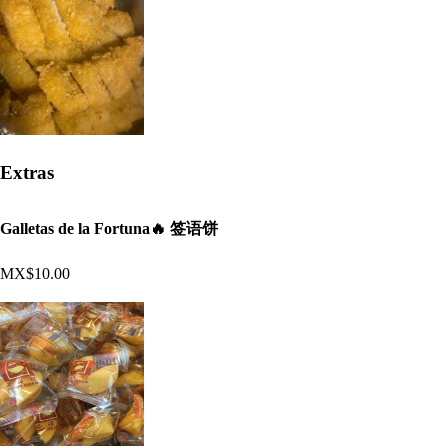
Extras
Galletas de la Fortuna🔥 签语饼
MX$10.00