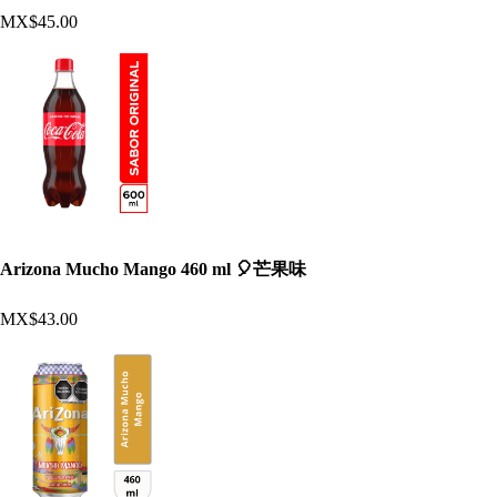
MX$45.00
Arizona Mucho Mango 460 ml 🎈芒果味
MX$43.00