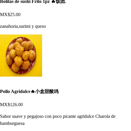
Bolitas de sushi Frito 1pz 🔥饭团.
MX$25.00
zanahoria,surimi y queso
Pollo Agridulce🔥小盒甜酸鸡
MX$126.00
Sabor suave y pegajoso con poco picante agridulce Charola de
hamburguesa