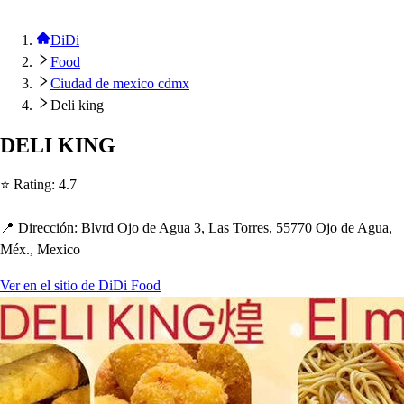
DiDi
Food
Ciudad de mexico cdmx
Deli king
DELI KING
⭐ Ra
t
ing
:
4.7
📍 Dirección
:
Blvrd Ojo de Agua 3, La
s
Torre
s
, 55770 Ojo de Agua,
Méx., Mexico
Ver en el sitio de DiDi Food