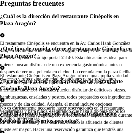
Pregun
t
a
s
frecuen
t
e
s
¿Cuál es la dirección del restaurante Cinépolis en
Plaza Aragón?
El restaurante Cinépolis se encuentra en la Av. Carlos Hank González
¿Qué tipo de comida ofrece el restaurante Cinépolis en
120, en la colonia Rinconada de Aragón, Ecatepec de Morelos, Estado
Plaza Aragón?
de México, con el código postal 55140. Esta ubicación es ideal para
quienes buscan disfrutar de una experiencia gastronómica antes o
después de ver una película en el cine. La cercanía con la plaza facilita
El restaurante Cinépolis en Plaza Aragón ofrece una amplia variedad
el acceso y ofrece una variedad de opciones para los visitantes.
¿Es necesario hacer reservaciones en el restaurante
de platillos que van desde opciones de comida mexicana hasta
Cinépolis Plaza Aragón?
internacionales. Los visitantes pueden disfrutar de deliciosas pizzas,
hamburguesas, ensaladas y postres, todos preparados con ingredientes
frescos y de alta calidad. Además, el menú incluye opciones
No es estrictamente necesario hacer reservaciones en el restaurante
vegetarianas y para niños, asegurando que haya algo para todos los
¿El restaurante Cinépolis en Plaza Aragón tiene
Cinépolis de Plaza Aragón, pero se recomienda, especialmente durante
gustos y preferencias.
opciones para eventos privados?
los fines de semana y días festivos, cuando la afluencia de clientes
puede ser mayor. Hacer una reservación garantiza que tendrás una