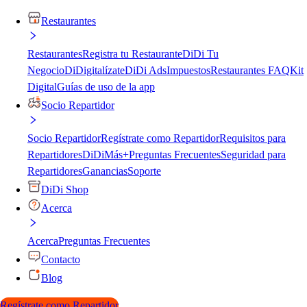
Restaurantes
Restaurantes
Registra tu Restaurante
DiDi Tu
Negocio
DiDigitalízate
DiDi Ads
Impuestos
Restaurantes FAQ
Kit
Digital
Guías de uso de la app
Socio Repartidor
Socio Repartidor
Regístrate como Repartidor
Requisitos para
Repartidores
DiDiMás+
Preguntas Frecuentes
Seguridad para
Repartidores
Ganancias
Soporte
DiDi Shop
Acerca
Acerca
Preguntas Frecuentes
Contacto
Blog
Regístrate como Repartidor