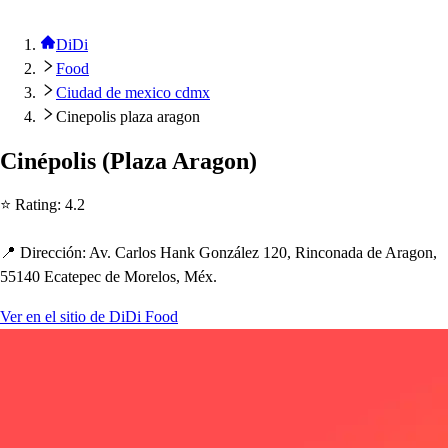
DiDi
Food
Ciudad de mexico cdmx
Cinepolis plaza aragon
Ciné
p
oli
s
(
Plaza Aragon
)
⭐ Ra
t
ing
:
4.2
📍 Dirección
:
Av. Carlo
s
Hank González 120, Rinconada de Aragon,
55140 Eca
t
e
p
ec de Morelo
s
, Méx.
Ver en el sitio de DiDi Food