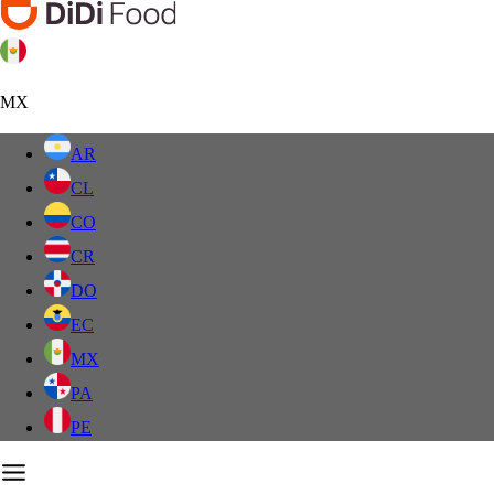
MX
AR
CL
CO
CR
DO
EC
MX
PA
PE