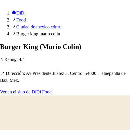
DiDi
Food
Ciudad de mexico cdmx
Burger king mario colin
Burger King
(
Mario Colín
)
⭐ Ra
t
ing
:
4.4
📍 Dirección
:
Av Pre
s
iden
t
e Juárez 3, Cen
t
ro, 54000 Tlalne
p
an
t
la de
Baz, Méx.
Ver en el sitio de DiDi Food