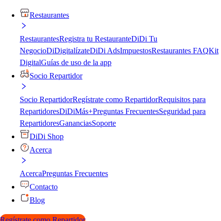
Restaurantes
Restaurantes
Registra tu Restaurante
DiDi Tu
Negocio
DiDigitalízate
DiDi Ads
Impuestos
Restaurantes FAQ
Kit
Digital
Guías de uso de la app
Socio Repartidor
Socio Repartidor
Regístrate como Repartidor
Requisitos para
Repartidores
DiDiMás+
Preguntas Frecuentes
Seguridad para
Repartidores
Ganancias
Soporte
DiDi Shop
Acerca
Acerca
Preguntas Frecuentes
Contacto
Blog
Regístrate como Repartidor