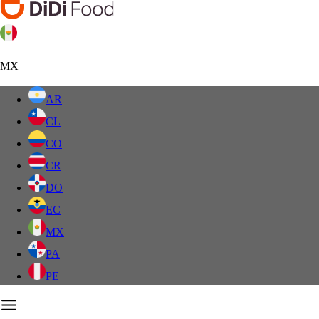
MX
AR
CL
CO
CR
DO
EC
MX
PA
PE