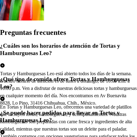
Pregun
t
a
s
frecuen
t
e
s
¿Cuáles son los horarios de atención de Tortas y
Hamburguesas Leo?
Tortas y Hamburguesas Leo está abierto todos los días de la semana.
¿Qué tipo de comida ofrece Tortas y Hamburguesas
Nuestro horario de atención es de lunes a domingo, de 10:00 a.m. a
Leo?
10:00 p.m. Ven a disfrutar de nuestras deliciosas tortas y hamburguesas
en cualquier momento del día. Nos encontramos en Av Buenavita
8828, Lo Pino, 31416 Chihuahua, Chih., México.
En Tortas y Hamburguesas Leo, ofrecemos una variedad de platillos
¿Se puede hacer pedidos para llevar en Tortas y
que incluyen tortas, hamburguesas, y acompañamientos. Nuestras
Hamburguesas Leo?
hamburguesas son preparadas con carne fresca y ingredientes de alta
calidad, mientras que nuestras tortas son un deleite para el paladar.
También contamos con opciones vegetarianas para satisfacer todos los