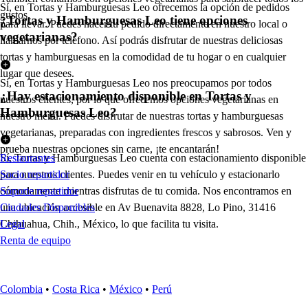
Sí, en Tortas y Hamburguesas Leo ofrecemos la opción de pedidos
gustos.
¿Tortas y Hamburguesas Leo tiene opciones
para llevar. Puedes hacer tu pedido directamente en nuestro local o
vegetarianas?
llamarnos por teléfono. Así podrás disfrutar de nuestras deliciosas
tortas y hamburguesas en la comodidad de tu hogar o en cualquier
lugar que desees.
Sí, en Tortas y Hamburguesas Leo nos preocupamos por todos
¿Hay estacionamiento disponible en Tortas y
nuestros clientes, por lo que ofrecemos opciones vegetarianas en
Hamburguesas Leo?
nuestro menú. Puedes disfrutar de nuestras tortas y hamburguesas
vegetarianas, preparadas con ingredientes frescos y sabrosos. Ven y
prueba nuestras opciones sin carne, ¡te encantarán!
Sí, Tortas y Hamburguesas Leo cuenta con estacionamiento disponible
Restaurantes
para nuestros clientes. Puedes venir en tu vehículo y estacionarlo
Socio repartidor
cómodamente mientras disfrutas de tu comida. Nos encontramos en
Soporte repartidor
una ubicación accesible en Av Buenavita 8828, Lo Pino, 31416
Ciudades Disponibles
Chihuahua, Chih., México, lo que facilita tu visita.
Legal
Renta de equipo
Colombia
•
Costa Rica
•
México
•
Perú