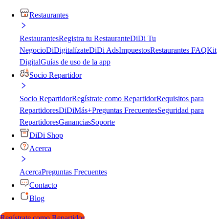
Restaurantes
Restaurantes
Registra tu Restaurante
DiDi Tu
Negocio
DiDigitalízate
DiDi Ads
Impuestos
Restaurantes FAQ
Kit
Digital
Guías de uso de la app
Socio Repartidor
Socio Repartidor
Regístrate como Repartidor
Requisitos para
Repartidores
DiDiMás+
Preguntas Frecuentes
Seguridad para
Repartidores
Ganancias
Soporte
DiDi Shop
Acerca
Acerca
Preguntas Frecuentes
Contacto
Blog
Regístrate como Repartidor