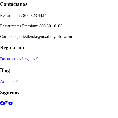
Contáctanos
Re
s
t
auran
t
e
s
:
800 323 3434
Re
s
t
auran
t
e
s
Premium
:
800 801 0186
Correo
:
soporte.tienda@mx.didiglobal.com
Regulación
Documentos Legales
Blog
Artículos
Síguenos