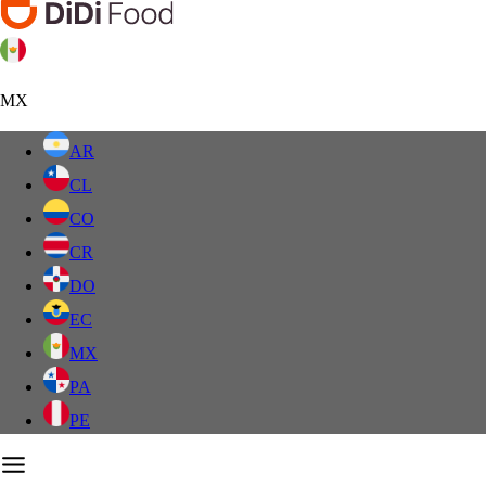
MX
AR
CL
CO
CR
DO
EC
MX
PA
PE