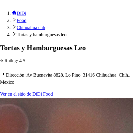
DiDi
Food
Chihuahua chh
Tortas y hamburguesas leo
Tor
t
a
s
y Hamburgue
s
a
s
Leo
⭐ Ra
t
ing
:
4.5
📍 Dirección
:
Av Buenavi
t
a 8828, Lo Pino, 31416 C
h
i
h
ua
h
ua, C
h
i
h
.,
Mexico
Ver en el sitio de DiDi Food