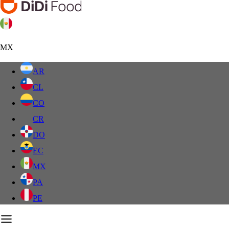
MX
AR
CL
CO
CR
DO
EC
MX
PA
PE