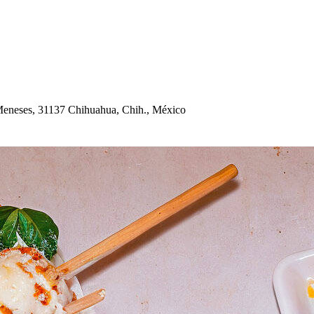
ene
s
e
s
, 31137 C
h
i
h
ua
h
ua, C
h
i
h
., México