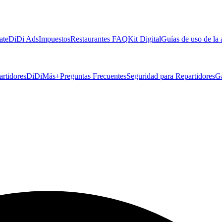
ate
DiDi Ads
Impuestos
Restaurantes FAQ
Kit Digital
Guías de uso de la
artidores
DiDiMás+
Preguntas Frecuentes
Seguridad para Repartidores
G