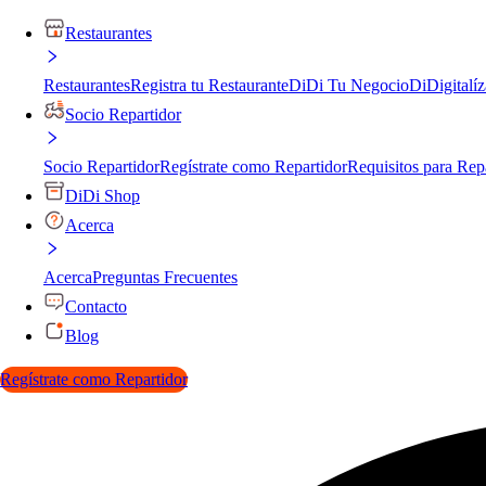
Restaurantes
Restaurantes
Registra tu Restaurante
DiDi Tu Negocio
DiDigitalíz
Socio Repartidor
Socio Repartidor
Regístrate como Repartidor
Requisitos para Rep
DiDi Shop
Acerca
Acerca
Preguntas Frecuentes
Contacto
Blog
Regístrate como Repartidor