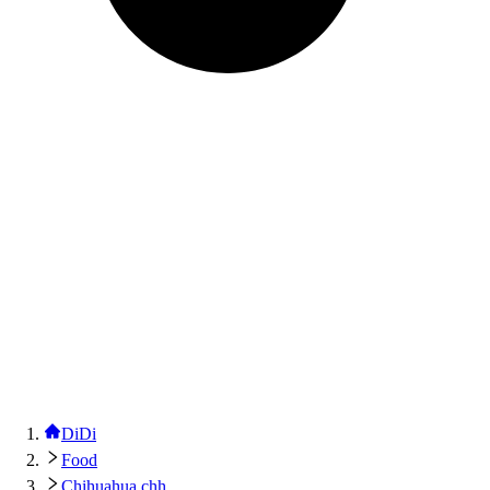
DiDi
Food
Chihuahua chh