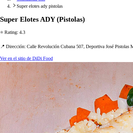
Super elotes ady pistolas
Su
p
er Elo
t
e
s
ADY
(
Pi
s
t
ola
s
)
⭐ Ra
t
ing
:
4.3
📍 Dirección
:
Calle Revolución Cubana 507, De
p
or
t
iva Jo
s
é Pi
s
t
ola
s
M
Ver en el sitio de DiDi Food