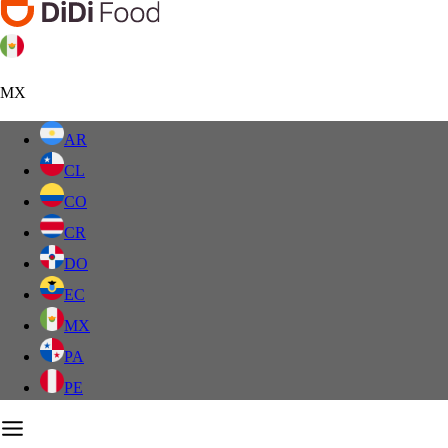
MX
AR
CL
CO
CR
DO
EC
MX
PA
PE