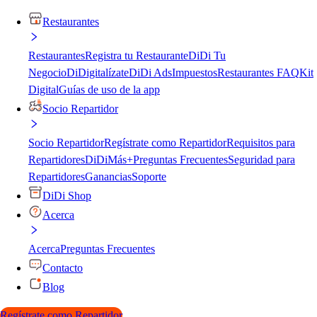
Restaurantes
Restaurantes
Registra tu Restaurante
DiDi Tu
Negocio
DiDigitalízate
DiDi Ads
Impuestos
Restaurantes FAQ
Kit
Digital
Guías de uso de la app
Socio Repartidor
Socio Repartidor
Regístrate como Repartidor
Requisitos para
Repartidores
DiDiMás+
Preguntas Frecuentes
Seguridad para
Repartidores
Ganancias
Soporte
DiDi Shop
Acerca
Acerca
Preguntas Frecuentes
Contacto
Blog
Regístrate como Repartidor