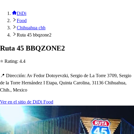
DiDi
Food
Chihuahua chh
Ruta 45 bbqzone2
Ru
t
a 45 BBQZONE2
⭐ Ra
t
ing
:
4.4
📍 Dirección
:
Av Fedor Do
t
oyevzki, Sergio de La Torre 3709, Sergio
de la Torre Hernández I E
t
a
p
a, Quin
t
a Carolina, 31136 C
h
i
h
ua
h
ua,
C
h
i
h
., Mexico
Ver en el sitio de DiDi Food