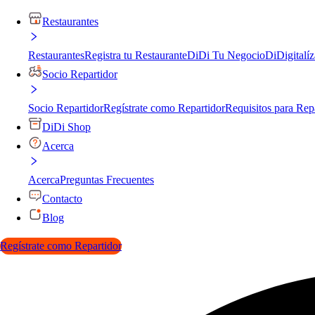
Restaurantes
Restaurantes
Registra tu Restaurante
DiDi Tu Negocio
DiDigitalíz
Socio Repartidor
Socio Repartidor
Regístrate como Repartidor
Requisitos para Rep
DiDi Shop
Acerca
Acerca
Preguntas Frecuentes
Contacto
Blog
Regístrate como Repartidor