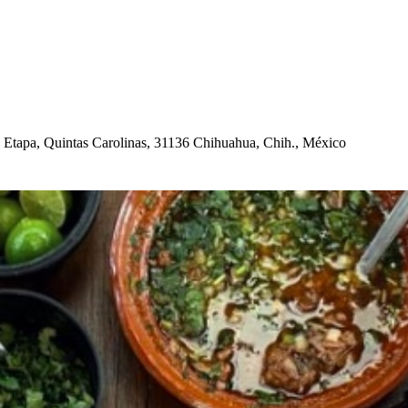
I E
t
a
p
a, Quin
t
a
s
Carolina
s
, 31136 C
h
i
h
ua
h
ua, C
h
i
h
., México