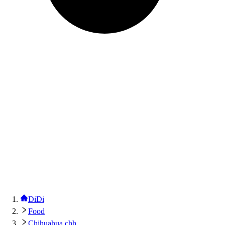
DiDi
Food
Chihuahua chh