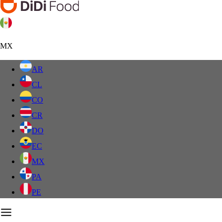
MX
AR
CL
CO
CR
DO
EC
MX
PA
PE