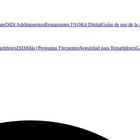
ate
DiDi Ads
Impuestos
Restaurantes FAQ
Kit Digital
Guías de uso de la
artidores
DiDiMás+
Preguntas Frecuentes
Seguridad para Repartidores
G