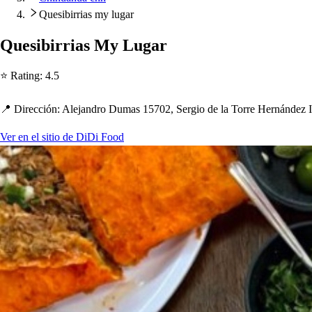
Quesibirrias my lugar
Que
s
ibirria
s
My Lugar
⭐ Ra
t
ing
:
4.5
📍 Dirección
:
Alejandro Duma
s
15702, Sergio de la Torre Hernández 
Ver en el sitio de DiDi Food