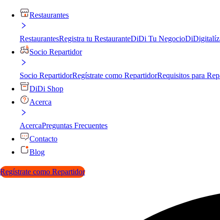
Restaurantes
Restaurantes
Registra tu Restaurante
DiDi Tu Negocio
DiDigitalíz
Socio Repartidor
Socio Repartidor
Regístrate como Repartidor
Requisitos para Rep
DiDi Shop
Acerca
Acerca
Preguntas Frecuentes
Contacto
Blog
Regístrate como Repartidor