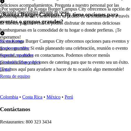
deliciosos acompañamientos. Pregunta a nuestro personal por las
¡Por supuesto! En Konga Burger Campus City ofrecemos la opción de
opciones disponibles durante tu visita.
¿Konga Burger Campus City tiene opciones para
pedidos para llevar. Puedes hacer tu pedido en el restaurante o a través
eventos o grupos grandes?
de nuestra página web. Así podrás disfrutar de nuestras deliciosas
hamburguesas en la comodidad de tu hogar o donde prefieras. ¡Te
esperamos!
Sí, en Konga Burger Campus City ofrecemos opciones para eventos y
Restaurantes
grupos grandes. Si estás planeando una celebración, reunión o evento
Socio repartidor
especial, no dudes en contactarnos. Podemos ofrecer menús
Soporte repartidor
personalizados y opciones de catering para que tu evento sea un éxito.
Ciudades Disponibles
¡Estamos aquí para ayudarte a hacer de tu ocasión algo memorable!
Legal
Renta de equipo
Colombia
•
Costa Rica
•
México
•
Perú
Contáctanos
Re
s
t
auran
t
e
s
:
800 323 3434