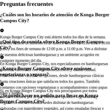
Pregun
t
a
s
frecuen
t
e
s
¿Cuáles son los horarios de atención de Konga Burger
Campus City?
Konga Burger Campus City está abierto todos los días de la semana.
¿Qué tipo de comida ofrece Konga Burger Campus
Nuestro horario de atención es de lunes a viernes de 11:00 a.m. a 10:00
City?
p.m. y los fines de semana de 12:00 p.m. a 11:00 p.m. Ven a disfrutar
de nuestras deliciosas hamburguesas y un ambiente acogedor en
cualquier momento del día.
En Konga Burger Campus City, nos especializamos en hamburguesas
¿Konga Burger Campus City ofrece opciones
gourmet, elaboradas con ingredientes frescos y de alta calidad.
vegetarianas o veganas?
Ofrecemos una variedad de opciones, desde hamburguesas clásicas
hasta creaciones únicas que satisfacen todos los gustos. También
contamos con opciones vegetarianas y acompañamientos como papas
Sí, en Konga Burger Campus City nos preocupamos por todos
fritas y batidos.
¿Se puede hacer un pedido para llevar en Konga
nuestros clientes, por lo que ofrecemos opciones vegetarianas y
Burger Campus City?
veganas en nuestro menú. Puedes disfrutar de hamburguesas
elaboradas con ingredientes vegetales, así como ensaladas frescas y