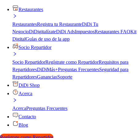
Restaurantes
Restaurantes
Registra tu Restaurante
DiDi Tu
Negocio
DiDigitalízate
DiDi Ads
Impuestos
Restaurantes FAQ
Kit
Digital
Guías de uso de la app
Socio Repartidor
Socio Repartidor
Regístrate como Repartidor
Requisitos para
Repartidores
DiDiMás+
Preguntas Frecuentes
Seguridad para
Repartidores
Ganancias
Soporte
DiDi Shop
Acerca
Acerca
Preguntas Frecuentes
Contacto
Blog
Regístrate como Repartidor