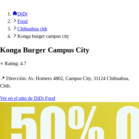
DiDi
Food
Chihuahua chh
Konga burger campus city
Konga Burger Cam
p
u
s
Ci
t
y
⭐ Ra
t
ing
:
4.7
📍 Dirección
:
Av. Homero 4802, Cam
p
u
s
Ci
t
y, 31124 C
h
i
h
ua
h
ua,
C
h
i
h
.
Ver en el sitio de DiDi Food