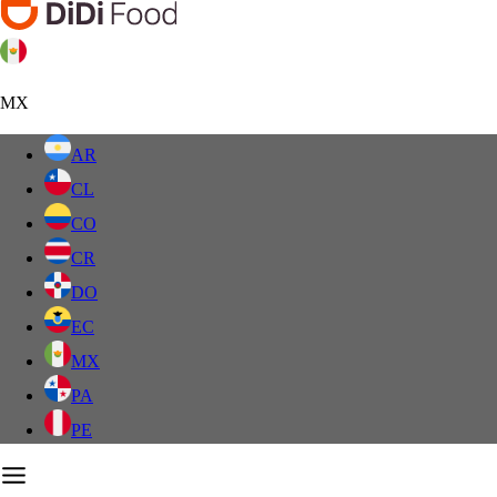
MX
AR
CL
CO
CR
DO
EC
MX
PA
PE