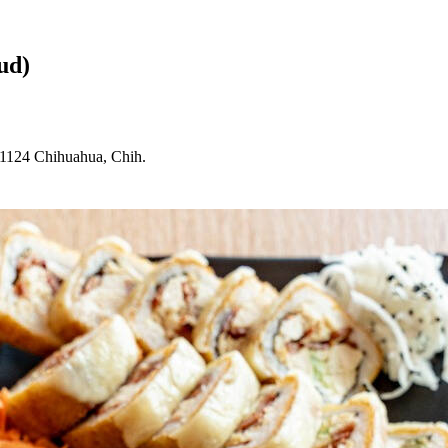
ud
)
31124 C
h
i
h
ua
h
ua, C
h
i
h
.