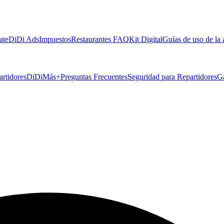
ate
DiDi Ads
Impuestos
Restaurantes FAQ
Kit Digital
Guías de uso de la
artidores
DiDiMás+
Preguntas Frecuentes
Seguridad para Repartidores
G