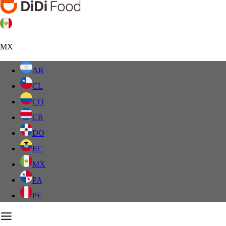
MX
AR
CL
CO
CR
DO
EC
MX
PA
PE