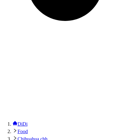
DiDi
Food
Chihuahua chh