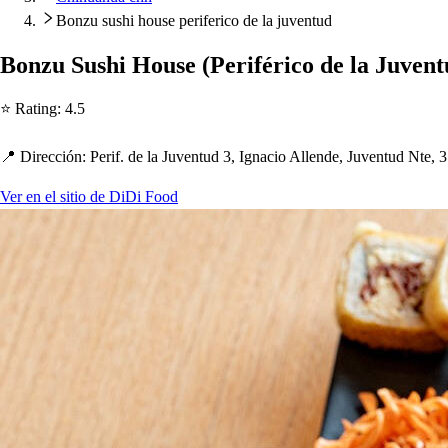
Bonzu sushi house periferico de la juventud
Bonzu Su
s
h
i Hou
s
e
(
Periférico de la Juven
t
⭐ Ra
t
ing
:
4.5
📍 Dirección
:
Perif. de la Juven
t
ud 3, Ignacio Allende, Juven
t
ud N
t
e, 
Ver en el sitio de DiDi Food