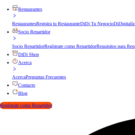
Restaurantes
Restaurantes
Registra tu Restaurante
DiDi Tu Negocio
DiDigitalíz
Socio Repartidor
Socio Repartidor
Regístrate como Repartidor
Requisitos para Rep
DiDi Shop
Acerca
Acerca
Preguntas Frecuentes
Contacto
Blog
Regístrate como Repartidor