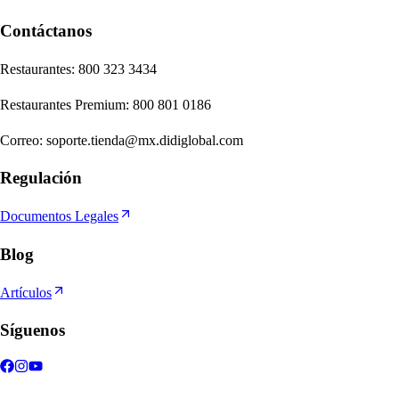
Contáctanos
Re
s
t
auran
t
e
s
:
800 323 3434
Re
s
t
auran
t
e
s
Premium
:
800 801 0186
Correo
:
soporte.tienda@mx.didiglobal.com
Regulación
Documentos Legales
Blog
Artículos
Síguenos