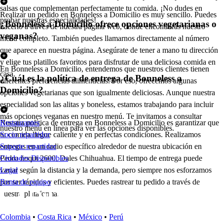
salsas que complementan perfectamente tu comida. ¡No dudes en
Realizar un pedido en Bonneless a Domicilio es muy sencillo. Puedes
probar nuestras especialidades!
¿Bonneless a Domicilio ofrece opciones vegetarianas o
hacerlo a través de nuestra página web, donde encontrarás nuestro
veganas?
menú completo. También puedes llamarnos directamente al número
que aparece en nuestra página. Asegúrate de tener a mano tu dirección
y elige tus platillos favoritos para disfrutar de una deliciosa comida en
En Bonneless a Domicilio, entendemos que nuestros clientes tienen
casa.
¿Cuál es la política de entrega de Bonneless a
diferentes preferencias alimenticias. Por eso, ofrecemos algunas
Domicilio?
opciones vegetarianas que son igualmente deliciosas. Aunque nuestra
especialidad son las alitas y boneless, estamos trabajando para incluir
más opciones veganas en nuestro menú. Te invitamos a consultar
Nuestra política de entrega en Bonneless a Domicilio es garantizar que
Restaurantes
nuestro menú en línea para ver las opciones disponibles.
tu comida llegue caliente y en perfectas condiciones. Realizamos
Socio repartidor
entregas en un radio específico alrededor de nuestra ubicación en
Soporte repartidor
Pedro ñoqui 2600, Dales Chihuahua. El tiempo de entrega puede
Ciudades Disponibles
variar según la distancia y la demanda, pero siempre nos esforzamos
Legal
por ser rápidos y eficientes. Puedes rastrear tu pedido a través de
Renta de equipo
nuestra plataforma.
Colombia
•
Costa Rica
•
México
•
Perú