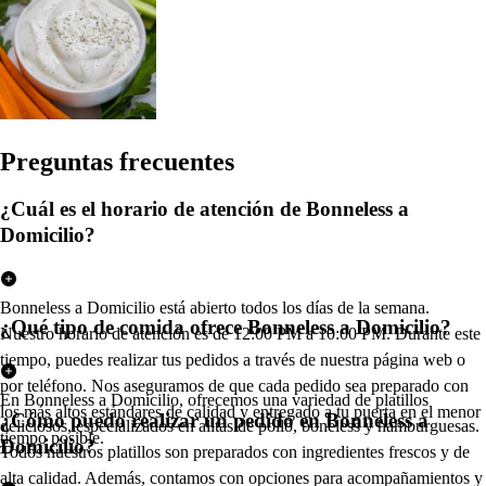
Pregun
t
a
s
frecuen
t
e
s
¿Cuál es el horario de atención de Bonneless a
Domicilio?
Bonneless a Domicilio está abierto todos los días de la semana.
¿Qué tipo de comida ofrece Bonneless a Domicilio?
Nuestro horario de atención es de 12:00 PM a 10:00 PM. Durante este
tiempo, puedes realizar tus pedidos a través de nuestra página web o
por teléfono. Nos aseguramos de que cada pedido sea preparado con
En Bonneless a Domicilio, ofrecemos una variedad de platillos
los más altos estándares de calidad y entregado a tu puerta en el menor
¿Cómo puedo realizar un pedido en Bonneless a
deliciosos, especializados en alitas de pollo, boneless y hamburguesas.
tiempo posible.
Domicilio?
Todos nuestros platillos son preparados con ingredientes frescos y de
alta calidad. Además, contamos con opciones para acompañamientos y