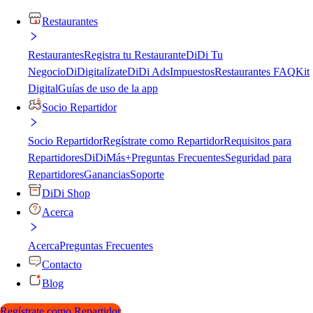
Restaurantes
Restaurantes
Registra tu Restaurante
DiDi Tu
Negocio
DiDigitalízate
DiDi Ads
Impuestos
Restaurantes FAQ
Kit
Digital
Guías de uso de la app
Socio Repartidor
Socio Repartidor
Regístrate como Repartidor
Requisitos para
Repartidores
DiDiMás+
Preguntas Frecuentes
Seguridad para
Repartidores
Ganancias
Soporte
DiDi Shop
Acerca
Acerca
Preguntas Frecuentes
Contacto
Blog
Regístrate como Repartidor