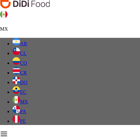
MX
AR
CL
CO
CR
DO
EC
MX
PA
PE