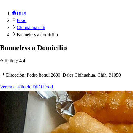
DiDi
Food
Chihuahua chh
Bonneless a domicilio
Bonnele
s
s
a Domicilio
⭐ Ra
t
ing
:
4.4
📍 Dirección
:
Pedro ñoqui 2600, Dale
s
C
h
i
h
ua
h
ua, C
h
i
h
. 31050
Ver en el sitio de DiDi Food