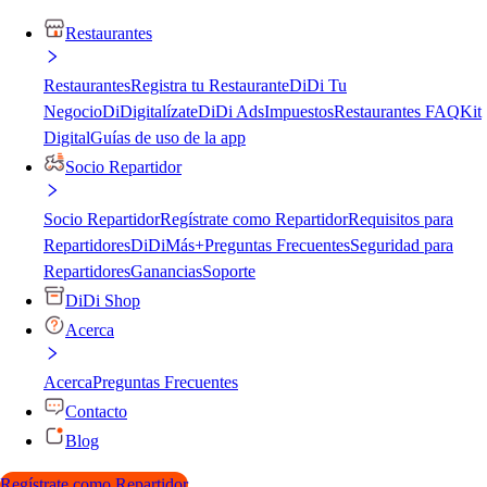
Restaurantes
Restaurantes
Registra tu Restaurante
DiDi Tu
Negocio
DiDigitalízate
DiDi Ads
Impuestos
Restaurantes FAQ
Kit
Digital
Guías de uso de la app
Socio Repartidor
Socio Repartidor
Regístrate como Repartidor
Requisitos para
Repartidores
DiDiMás+
Preguntas Frecuentes
Seguridad para
Repartidores
Ganancias
Soporte
DiDi Shop
Acerca
Acerca
Preguntas Frecuentes
Contacto
Blog
Regístrate como Repartidor