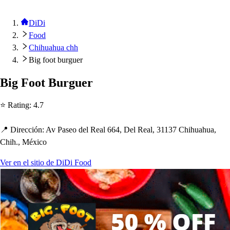
DiDi
Food
Chihuahua chh
Big foot burguer
Big Foo
t
Burguer
⭐ Ra
t
ing
:
4.7
📍 Dirección
:
Av Pa
s
eo del Real 664, Del Real, 31137 C
h
i
h
ua
h
ua,
C
h
i
h
., México
Ver en el sitio de DiDi Food