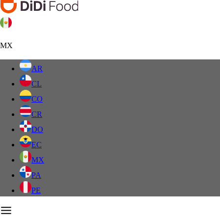
MX
AR
CL
CO
CR
DO
EC
MX
PA
PE