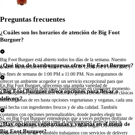
Pregun
t
a
s
frecuen
t
e
s
¿Cuáles son los horarios de atención de Big Foot
Burguer?
Big Foot Burguer está abierto todos los días de la semana. Nuestro
¿Qué tipo de hamburguesas ofrece Big Foot Burguer?
horario de atención es de lunes a viernes de 12:00 PM a 10:00 PM, y
los fines de semana de 1:00 PM a 11:00 PM. Nos aseguramos de
ofrecer un ambiente acogedor y un servicio excepcional para que
En Big Foot Burguer, ofrecemos una amplia variedad de
disfrutes de nuestras deliciosas hamburguesas en cualquier momento.
¿Big Foot Burguer ofrece opciones para llevar o
hamburguesas para satisfacer todos los gustos. Desde nuestras clásicas
delivery?
hamburguesas de res hasta opciones vegetarianas y veganas, cada una
está hecha con ingredientes frescos y de alta calidad. También
contamos con opciones personalizables, donde puedes elegir tus
Sí, en Big Foot Burguer entendemos que a veces prefieres disfrutar de
ingredientes favoritos para crear la hamburguesa perfecta para ti.
¿Hay opciones vegetarianas y veganas en el menú de
nuestras hamburguesas en la comodidad de tu hogar. Ofrecemos
Big Foot Burguer?
opciones para llevar y también trabajamos con servicios de delivery