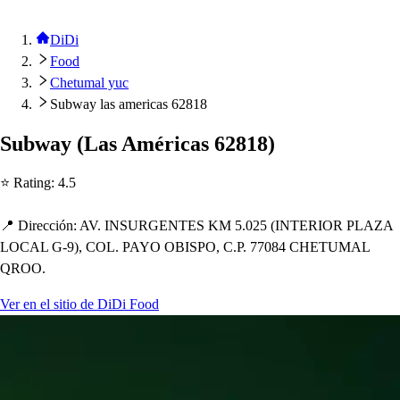
DiDi
Food
Chetumal yuc
Subway las americas 62818
Subway
(
La
s
América
s
62818
)
⭐ Ra
t
ing
:
4.5
📍 Dirección
:
AV. INSURGENTES KM 5.025
(
INTERIOR PLAZA
LOCAL G-9
)
, COL. PAYO OBISPO, C.P. 77084 CHETUMAL
QROO.
Ver en el sitio de DiDi Food