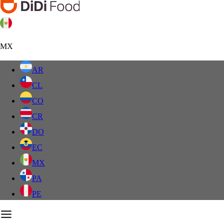
MX
AR
CL
CO
CR
DO
EC
MX
PA
PE