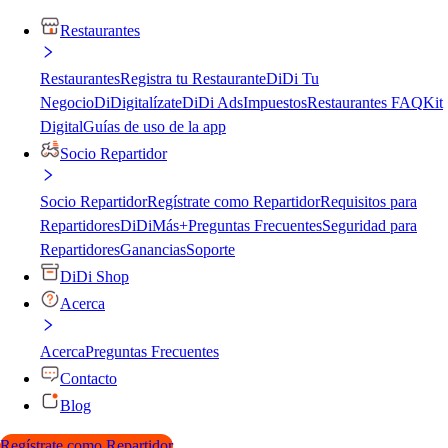
Restaurantes
Restaurantes
Registra tu Restaurante
DiDi Tu
Negocio
DiDigitalízate
DiDi Ads
Impuestos
Restaurantes FAQ
Kit
Digital
Guías de uso de la app
Socio Repartidor
Socio Repartidor
Regístrate como Repartidor
Requisitos para
Repartidores
DiDiMás+
Preguntas Frecuentes
Seguridad para
Repartidores
Ganancias
Soporte
DiDi Shop
Acerca
Acerca
Preguntas Frecuentes
Contacto
Blog
Regístrate como Repartidor