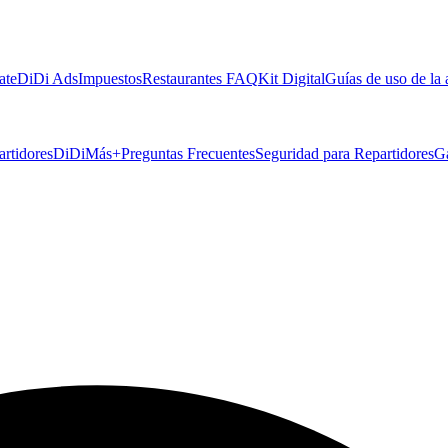
ate
DiDi Ads
Impuestos
Restaurantes FAQ
Kit Digital
Guías de uso de la
artidores
DiDiMás+
Preguntas Frecuentes
Seguridad para Repartidores
G