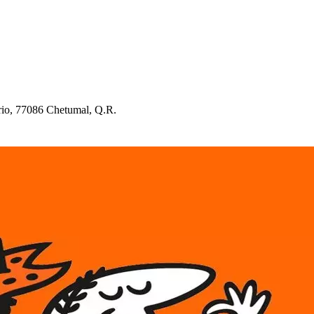
rio, 77086 C
h
e
t
umal, Q.R.