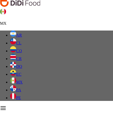
MX
AR
CL
CO
CR
DO
EC
MX
PA
PE