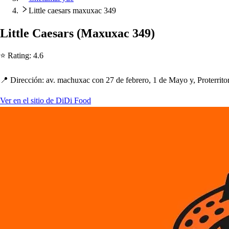
Little caesars maxuxac 349
Li
t
t
le Cae
s
ar
s
(
Maxuxac 349
)
⭐ Ra
t
ing
:
4.6
📍 Dirección
:
av. mac
h
uxac con 27 de febrero, 1 de Mayo y, Pro
t
erri
t
o
Ver en el sitio de DiDi Food