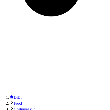
DiDi
Food
Chetumal yuc