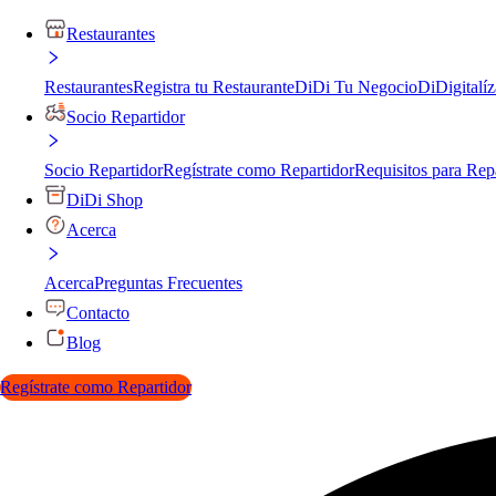
Restaurantes
Restaurantes
Registra tu Restaurante
DiDi Tu Negocio
DiDigitalíz
Socio Repartidor
Socio Repartidor
Regístrate como Repartidor
Requisitos para Rep
DiDi Shop
Acerca
Acerca
Preguntas Frecuentes
Contacto
Blog
Regístrate como Repartidor