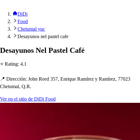
DiDi
Food
Chetumal yuc
Desayunos nel pastel cafe
De
s
ayuno
s
Nel Pa
s
t
el Café
⭐ Ra
t
ing
:
4.1
📍 Dirección
:
Jo
h
n Reed 357, Enrique Ramírez y Ramírez, 77023
C
h
e
t
umal, Q.R.
Ver en el sitio de DiDi Food