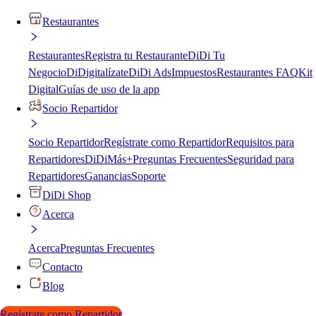
Restaurantes
Restaurantes
Registra tu Restaurante
DiDi Tu
Negocio
DiDigitalízate
DiDi Ads
Impuestos
Restaurantes FAQ
Kit
Digital
Guías de uso de la app
Socio Repartidor
Socio Repartidor
Regístrate como Repartidor
Requisitos para
Repartidores
DiDiMás+
Preguntas Frecuentes
Seguridad para
Repartidores
Ganancias
Soporte
DiDi Shop
Acerca
Acerca
Preguntas Frecuentes
Contacto
Blog
Regístrate como Repartidor