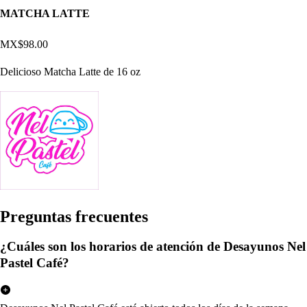
MATCHA LATTE
MX$98.00
Delicioso Matcha Latte de 16 oz
Pregun
t
a
s
frecuen
t
e
s
¿Cuáles son los horarios de atención de Desayunos Nel
Pastel Café?