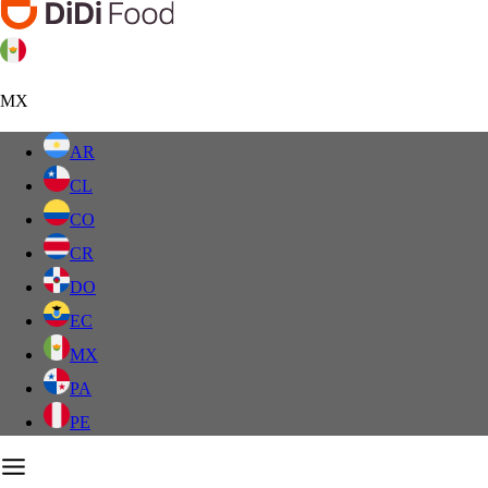
MX
AR
CL
CO
CR
DO
EC
MX
PA
PE