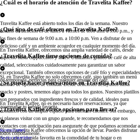
¿Cuál es el horario de atención de Travelita Kaffee?
Travelita Kaffee está abierto todos los días de la semana. Nuestro
¿Qué tipo de café ofrecen en Travelita Kaffee?
horario de atención es de lunes a viernes de 8:00 a.m. a 9:00 p.m., y
los fines de semana de 9:00 a.m. a 10:00 p.m. Ven a disfrutar de un
delicioso café y un ambiente acogedor en cualquier momento del día.
En Travelita Kaffee, ofrecemos una amplia variedad de cafés, desde
¿Travelita Kaffee tiene opciones de comida?
espresso hasta cappuccinos y lattes. Utilizamos granos de café de alta
calidad, seleccionados cuidadosamente para garantizar un sabor
excepcional. También ofrecemos opciones de café frío y especialidades
Sí, en Travelita Kaffee no solo ofrecemos café, sino también un menú
de temporada, perfectas para cualquier amante del café.
¿Se puede hacer reservaciones en Travelita Kaffee?
variado de opciones de comida. Desde deliciosos desayunos hasta
snacks y postres, tenemos algo para todos los gustos. Nuestros platillos
son preparados con ingredientes frescos y de calidad, ideales para
En Travelita Kaffee, no es necesario hacer reservaciones, ya que
acompañar tu bebida favorita.
¿Travelita Kaffee ofrece opciones para llevar?
contamos con un amplio espacio para nuestros clientes. Sin embargo,
si planeas visitar con un grupo grande, te recomendamos que nos
contactes con anticipación para asegurarte de que podamos acomodar a
Sí, en Travelita Kaffee ofrecemos la opción de llevar. Puedes disfrutar
Restaurantes
todos cómodamente.
de tu café y comida favorita en la comodidad de tu hogar o en
Socio repartidor