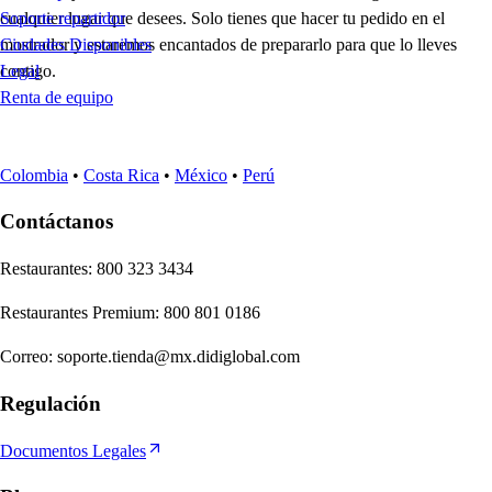
cualquier lugar que desees. Solo tienes que hacer tu pedido en el
Soporte repartidor
mostrador y estaremos encantados de prepararlo para que lo lleves
Ciudades Disponibles
contigo.
Legal
Renta de equipo
Colombia
•
Costa Rica
•
México
•
Perú
Contáctanos
Re
s
t
auran
t
e
s
:
800 323 3434
Re
s
t
auran
t
e
s
Premium
:
800 801 0186
Correo
:
soporte.tienda@mx.didiglobal.com
Regulación
Documentos Legales