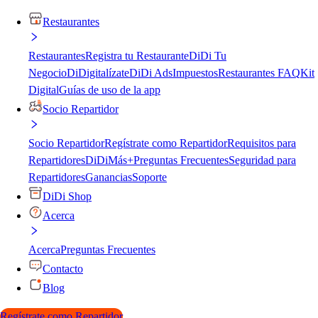
Restaurantes
Restaurantes
Registra tu Restaurante
DiDi Tu
Negocio
DiDigitalízate
DiDi Ads
Impuestos
Restaurantes FAQ
Kit
Digital
Guías de uso de la app
Socio Repartidor
Socio Repartidor
Regístrate como Repartidor
Requisitos para
Repartidores
DiDiMás+
Preguntas Frecuentes
Seguridad para
Repartidores
Ganancias
Soporte
DiDi Shop
Acerca
Acerca
Preguntas Frecuentes
Contacto
Blog
Regístrate como Repartidor