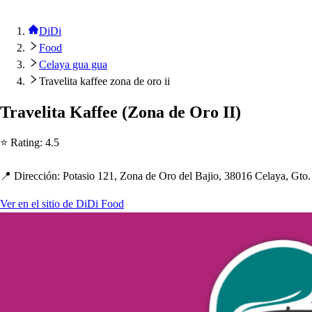
DiDi
Food
Celaya gua gua
Travelita kaffee zona de oro ii
Traveli
t
a Kaffee
(
Zona de Oro II
)
⭐ Ra
t
ing
:
4.5
📍 Dirección
:
Po
t
a
s
io 121, Zona de Oro del Bajio, 38016 Celaya, G
t
o.
Ver en el sitio de DiDi Food