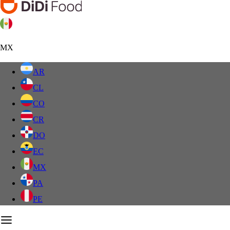
MX
AR
CL
CO
CR
DO
EC
MX
PA
PE