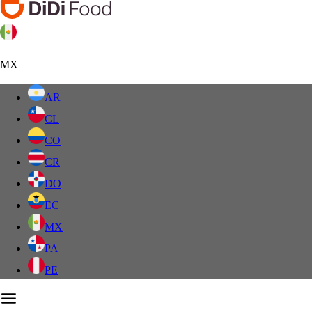
MX
AR
CL
CO
CR
DO
EC
MX
PA
PE