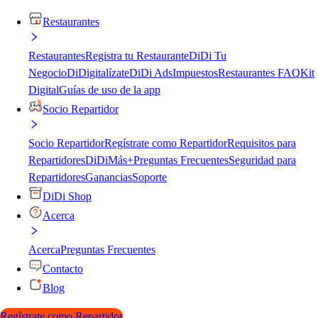
Restaurantes
Restaurantes
Registra tu Restaurante
DiDi Tu
Negocio
DiDigitalízate
DiDi Ads
Impuestos
Restaurantes FAQ
Kit
Digital
Guías de uso de la app
Socio Repartidor
Socio Repartidor
Regístrate como Repartidor
Requisitos para
Repartidores
DiDiMás+
Preguntas Frecuentes
Seguridad para
Repartidores
Ganancias
Soporte
DiDi Shop
Acerca
Acerca
Preguntas Frecuentes
Contacto
Blog
Regístrate como Repartidor