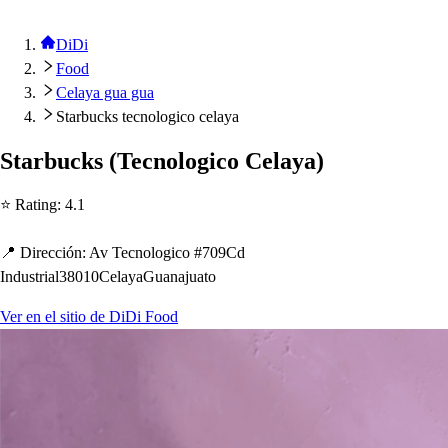
DiDi
Food
Celaya gua gua
Starbucks tecnologico celaya
S
t
arbuck
s
(
Tecnologico Celaya
)
⭐ Ra
t
ing
:
4.1
📍 Dirección
:
Av Tecnologico #709Cd
Indu
s
t
rial38010CelayaGuanajua
t
o
Ver en el sitio de DiDi Food