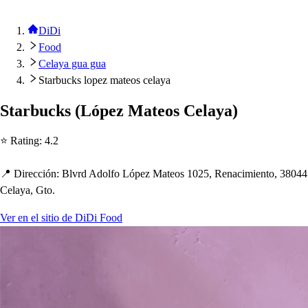
DiDi
Food
Celaya gua gua
Starbucks lopez mateos celaya
S
t
arbuck
s
(
Ló
p
ez Ma
t
eo
s
Celaya
)
⭐ Ra
t
ing
:
4.2
📍 Dirección
:
Blvrd Adolfo Ló
p
ez Ma
t
eo
s
1025, Renacimien
t
o, 38044
Celaya, G
t
o.
Ver en el sitio de DiDi Food