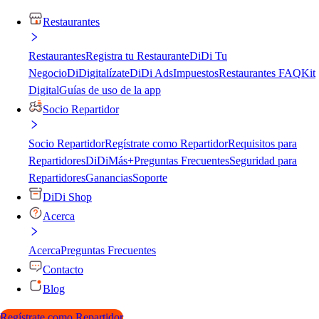
Restaurantes
Restaurantes
Registra tu Restaurante
DiDi Tu
Negocio
DiDigitalízate
DiDi Ads
Impuestos
Restaurantes FAQ
Kit
Digital
Guías de uso de la app
Socio Repartidor
Socio Repartidor
Regístrate como Repartidor
Requisitos para
Repartidores
DiDiMás+
Preguntas Frecuentes
Seguridad para
Repartidores
Ganancias
Soporte
DiDi Shop
Acerca
Acerca
Preguntas Frecuentes
Contacto
Blog
Regístrate como Repartidor