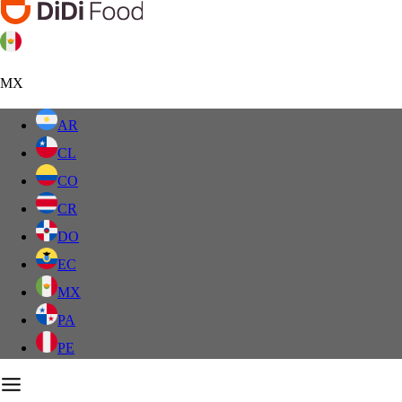
MX
AR
CL
CO
CR
DO
EC
MX
PA
PE