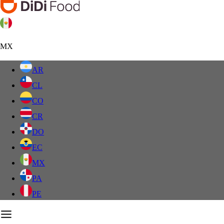
MX
AR
CL
CO
CR
DO
EC
MX
PA
PE