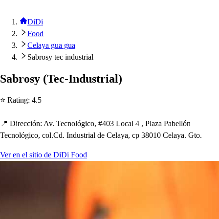
DiDi
Food
Celaya gua gua
Sabrosy tec industrial
Sabro
s
y
(
Tec-Indu
s
t
rial
)
⭐ Ra
t
ing
:
4.5
📍 Dirección
:
Av. Tecnológico, #403 Local 4 , Plaza Pabellón
Tecnológico, col.Cd. Indu
s
t
rial de Celaya, c
p
38010 Celaya. G
t
o.
Ver en el sitio de DiDi Food