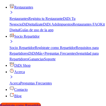
Restaurantes
Restaurantes
Registra tu Restaurante
DiDi Tu
Negocio
DiDigitalízate
DiDi Ads
Impuestos
Restaurantes FAQ
Kit
Digital
Guías de uso de la app
Socio Repartidor
Socio Repartidor
Regístrate como Repartidor
Requisitos para
Repartidores
DiDiMás+
Preguntas Frecuentes
Seguridad para
Repartidores
Ganancias
Soporte
DiDi Shop
Acerca
Acerca
Preguntas Frecuentes
Contacto
Blog
Regístrate como Repartidor