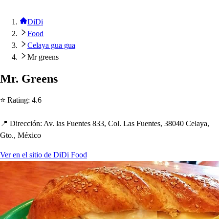
DiDi
Food
Celaya gua gua
Mr greens
Mr. Green
s
⭐ Ra
t
ing
:
4.6
📍 Dirección
:
Av. la
s
Fuen
t
e
s
833, Col. La
s
Fuen
t
e
s
, 38040 Celaya,
G
t
o., México
Ver en el sitio de DiDi Food