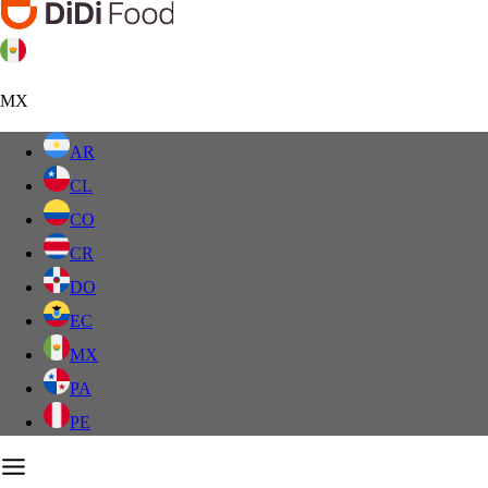
MX
AR
CL
CO
CR
DO
EC
MX
PA
PE