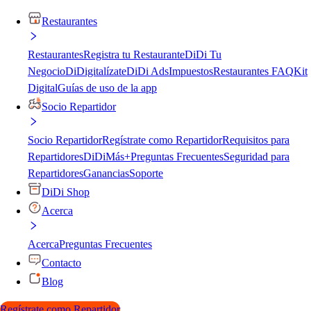
Restaurantes
Restaurantes
Registra tu Restaurante
DiDi Tu
Negocio
DiDigitalízate
DiDi Ads
Impuestos
Restaurantes FAQ
Kit
Digital
Guías de uso de la app
Socio Repartidor
Socio Repartidor
Regístrate como Repartidor
Requisitos para
Repartidores
DiDiMás+
Preguntas Frecuentes
Seguridad para
Repartidores
Ganancias
Soporte
DiDi Shop
Acerca
Acerca
Preguntas Frecuentes
Contacto
Blog
Regístrate como Repartidor