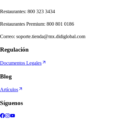
Re
s
t
auran
t
e
s
:
800 323 3434
Re
s
t
auran
t
e
s
Premium
:
800 801 0186
Correo
:
soporte.tienda@mx.didiglobal.com
Regulación
Documentos Legales
Blog
Artículos
Síguenos