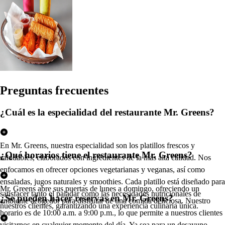
Pregun
t
a
s
frecuen
t
e
s
¿Cuál es la especialidad del restaurante Mr. Greens?
En Mr. Greens, nuestra especialidad son los platillos frescos y
¿Qué horarios tiene el restaurante Mr. Greens?
saludables, elaborados con ingredientes de la más alta calidad. Nos
enfocamos en ofrecer opciones vegetarianas y veganas, así como
ensaladas, jugos naturales y smoothies. Cada platillo está diseñado para
Mr. Greens abre sus puertas de lunes a domingo, ofreciendo un
satisfacer tanto el paladar como las necesidades nutricionales de
¿Se pueden hacer reservas en Mr. Greens?
ambiente acogedor para disfrutar de una comida deliciosa. Nuestro
nuestros clientes, garantizando una experiencia culinaria única.
horario es de 10:00 a.m. a 9:00 p.m., lo que permite a nuestros clientes
visitarnos en cualquier momento del día. Ya sea para un desayuno