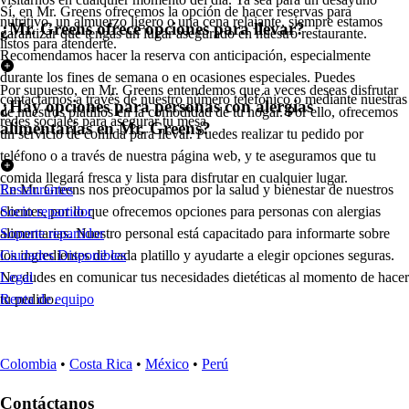
Sí, en Mr. Greens ofrecemos la opción de hacer reservas para
nutritivo, un almuerzo ligero o una cena relajante, siempre estamos
¿Mr. Greens ofrece opciones para llevar?
garantizar que tengas un lugar asegurado en nuestro restaurante.
listos para atenderte.
Recomendamos hacer la reserva con anticipación, especialmente
durante los fines de semana o en ocasiones especiales. Puedes
Por supuesto, en Mr. Greens entendemos que a veces deseas disfrutar
contactarnos a través de nuestro número telefónico o mediante nuestras
¿Hay opciones para personas con alergias
de nuestros platillos en la comodidad de tu hogar. Por ello, ofrecemos
redes sociales para asegurar tu mesa.
alimentarias en Mr. Greens?
un servicio de comida para llevar. Puedes realizar tu pedido por
teléfono o a través de nuestra página web, y te aseguramos que tu
comida llegará fresca y lista para disfrutar en cualquier lugar.
En Mr. Greens nos preocupamos por la salud y bienestar de nuestros
Restaurantes
clientes, por lo que ofrecemos opciones para personas con alergias
Socio repartidor
alimentarias. Nuestro personal está capacitado para informarte sobre
Soporte repartidor
los ingredientes de cada platillo y ayudarte a elegir opciones seguras.
Ciudades Disponibles
No dudes en comunicar tus necesidades dietéticas al momento de hacer
Legal
tu pedido.
Renta de equipo
Colombia
•
Costa Rica
•
México
•
Perú
Contáctanos