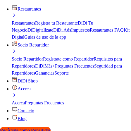
Restaurantes
Restaurantes
Registra tu Restaurante
DiDi Tu
Negocio
DiDigitalízate
DiDi Ads
Impuestos
Restaurantes FAQ
Kit
Digital
Guías de uso de la app
Socio Repartidor
Socio Repartidor
Regístrate como Repartidor
Requisitos para
Repartidores
DiDiMás+
Preguntas Frecuentes
Seguridad para
Repartidores
Ganancias
Soporte
DiDi Shop
Acerca
Acerca
Preguntas Frecuentes
Contacto
Blog
Regístrate como Repartidor