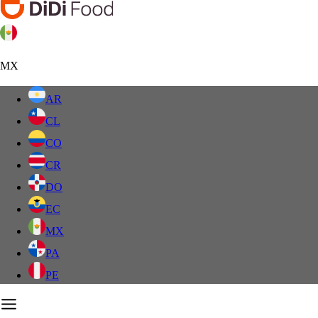
MX
AR
CL
CO
CR
DO
EC
MX
PA
PE