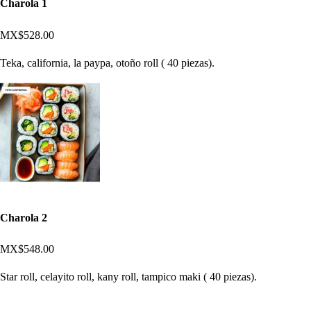
Charola 1
MX$528.00
Teka, california, la paypa, otoño roll ( 40 piezas).
Charola 2
MX$548.00
Star roll, celayito roll, kany roll, tampico maki ( 40 piezas).