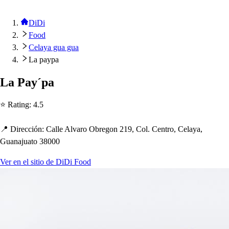
DiDi
Food
Celaya gua gua
La paypa
La Pay´
p
a
⭐ Ra
t
ing
:
4.5
📍 Dirección
:
Calle Alvaro Obregon 219, Col. Cen
t
ro, Celaya,
Guanajua
t
o 38000
Ver en el sitio de DiDi Food