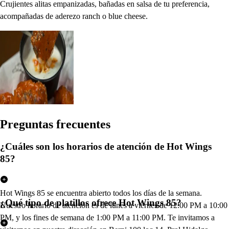
Crujientes alitas empanizadas, bañadas en salsa de tu preferencia,
acompañadas de aderezo ranch o blue cheese.
Pregun
t
a
s
frecuen
t
e
s
¿Cuáles son los horarios de atención de Hot Wings
85?
Hot Wings 85 se encuentra abierto todos los días de la semana.
¿Qué tipo de platillos ofrece Hot Wings 85?
Nuestro horario de atención es de lunes a viernes de 12:00 PM a 10:00
PM, y los fines de semana de 1:00 PM a 11:00 PM. Te invitamos a