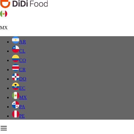
MX
AR
CL
CO
CR
DO
EC
MX
PA
PE