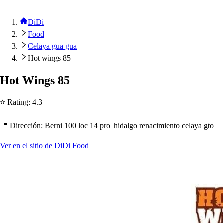
DiDi
Food
Celaya gua gua
Hot wings 85
Ho
t
Wing
s
85
⭐ Ra
t
ing
:
4.3
📍 Dirección
:
Berni 100 loc 14
p
rol
h
idalgo renacimien
t
o celaya g
t
o
Ver en el sitio de DiDi Food