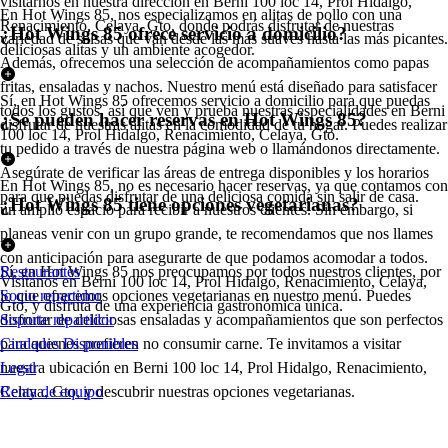
visitarnos en nuestra dirección en Berni 100 loc 14, Prol Hidalgo,
En Hot Wings 85, nos especializamos en alitas de pollo con una
Renacimiento, Celaya, Gto, donde podrás disfrutar de nuestras
¿Hot Wings 85 ofrece servicio a domicilio?
variedad de salsas que van desde las más suaves hasta las más picantes.
deliciosas alitas y un ambiente acogedor.
Además, ofrecemos una selección de acompañamientos como papas
fritas, ensaladas y nachos. Nuestro menú está diseñado para satisfacer
Sí, en Hot Wings 85 ofrecemos servicio a domicilio para que puedas
todos los gustos, así que ven y prueba nuestras especialidades en Berni
¿Se pueden hacer reservas en Hot Wings 85?
disfrutar de nuestras alitas en la comodidad de tu hogar. Puedes realizar
100 loc 14, Prol Hidalgo, Renacimiento, Celaya, Gto.
tu pedido a través de nuestra página web o llamándonos directamente.
Asegúrate de verificar las áreas de entrega disponibles y los horarios
En Hot Wings 85, no es necesario hacer reservas, ya que contamos con
para que puedas disfrutar de una deliciosa comida sin salir de casa.
¿Hot Wings 85 tiene opciones vegetarianas?
un amplio espacio para recibir a nuestros clientes. Sin embargo, si
planeas venir con un grupo grande, te recomendamos que nos llames
con anticipación para asegurarte de que podamos acomodar a todos.
Sí, en Hot Wings 85 nos preocupamos por todos nuestros clientes, por
Restaurantes
Visítanos en Berni 100 loc 14, Prol Hidalgo, Renacimiento, Celaya,
lo que ofrecemos opciones vegetarianas en nuestro menú. Puedes
Socio repartidor
Gto, y disfruta de una experiencia gastronómica única.
disfrutar de deliciosas ensaladas y acompañamientos que son perfectos
Soporte repartidor
para quienes prefieren no consumir carne. Te invitamos a visitar
Ciudades Disponibles
nuestra ubicación en Berni 100 loc 14, Prol Hidalgo, Renacimiento,
Legal
Celaya, Gto, y descubrir nuestras opciones vegetarianas.
Renta de equipo