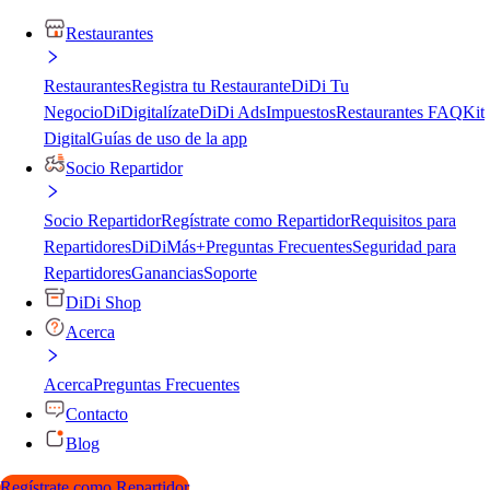
Restaurantes
Restaurantes
Registra tu Restaurante
DiDi Tu
Negocio
DiDigitalízate
DiDi Ads
Impuestos
Restaurantes FAQ
Kit
Digital
Guías de uso de la app
Socio Repartidor
Socio Repartidor
Regístrate como Repartidor
Requisitos para
Repartidores
DiDiMás+
Preguntas Frecuentes
Seguridad para
Repartidores
Ganancias
Soporte
DiDi Shop
Acerca
Acerca
Preguntas Frecuentes
Contacto
Blog
Regístrate como Repartidor