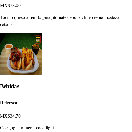
MX$78.00
Tocino queso amarillo piña jitomate cebolla chile crema mostaza
catsup
Bebidas
Refresco
MX$34.70
Coca,agua mineral coca light