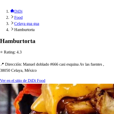
DiDi
Food
Celaya gua gua
Hamburtorta
Hambur
t
or
t
a
⭐ Ra
t
ing
:
4.3
📍 Dirección
:
Manuel doblado #666 ca
s
i e
s
quina Av la
s
fuen
t
e
s
,
38050 Celaya, México
Ver en el sitio de DiDi Food