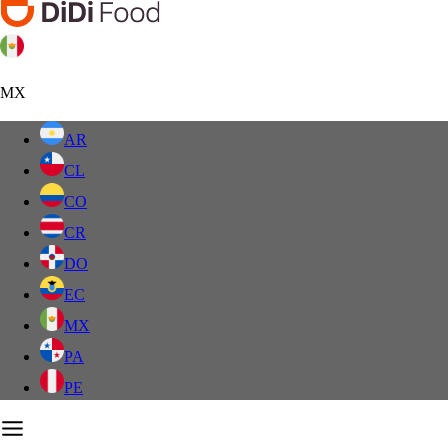
MX
AR
CL
CO
CR
DO
EC
MX
PA
PE