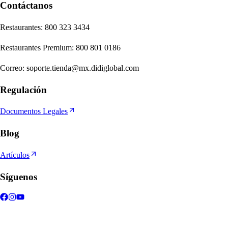
Contáctanos
Re
s
t
auran
t
e
s
:
800 323 3434
Re
s
t
auran
t
e
s
Premium
:
800 801 0186
Correo
:
soporte.tienda@mx.didiglobal.com
Regulación
Documentos Legales
Blog
Artículos
Síguenos