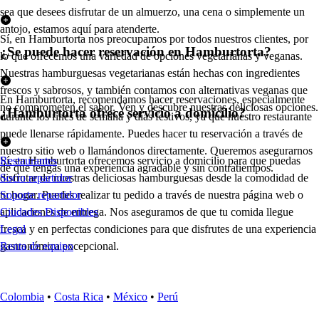
sea que desees disfrutar de un almuerzo, una cena o simplemente un
antojo, estamos aquí para atenderte.
Sí, en Hamburtorta nos preocupamos por todos nuestros clientes, por
¿Se puede hacer reservación en Hamburtorta?
lo que ofrecemos una variedad de opciones vegetarianas y veganas.
Nuestras hamburguesas vegetarianas están hechas con ingredientes
frescos y sabrosos, y también contamos con alternativas veganas que
En Hamburtorta, recomendamos hacer reservaciones, especialmente
no comprometen el sabor. Ven y descubre nuestras deliciosas opciones.
¿Hamburtorta ofrece servicio a domicilio?
durante los fines de semana y días festivos, ya que nuestro restaurante
puede llenarse rápidamente. Puedes hacer tu reservación a través de
nuestro sitio web o llamándonos directamente. Queremos asegurarnos
Sí, en Hamburtorta ofrecemos servicio a domicilio para que puedas
Restaurantes
de que tengas una experiencia agradable y sin contratiempos.
disfrutar de nuestras deliciosas hamburguesas desde la comodidad de
Socio repartidor
tu hogar. Puedes realizar tu pedido a través de nuestra página web o
Soporte repartidor
aplicaciones de entrega. Nos aseguramos de que tu comida llegue
Ciudades Disponibles
fresca y en perfectas condiciones para que disfrutes de una experiencia
Legal
gastronómica excepcional.
Renta de equipo
Colombia
•
Costa Rica
•
México
•
Perú