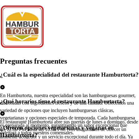
Pregun
t
a
s
frecuen
t
e
s
¿Cuál es la especialidad del restaurante Hamburtorta?
En Hamburtorta, nuestra especialidad son las hamburguesas gourmet,
¿Qué horarios tiene el restaurante Hamburtorta?
elaboradas con ingredientes frescos y de alta calidad. Ofrecemos una
variedad de opciones que incluyen hamburguesas clásicas,
vegetarianas y opciones especiales de temporada. Cada hamburguesa
El restaurante Hamburtorta abre sus puertas de lunes a domingo, desde
es preparada al momento, garantizando un sabor excepcional que
¿Ofrecen opciones vegetarianas y veganas en
las 12:00 PM hasta las 10:00 PM. Nos aseguramos de ofrecer un
deleitará a todos nuestros comensales.
Hamburtorta?
ambiente acogedor y un servicio excepcional durante todo el día. Ya