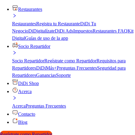
Restaurantes
Restaurantes
Registra tu Restaurante
DiDi Tu
Negocio
DiDigitalízate
DiDi Ads
Impuestos
Restaurantes FAQ
Kit
Digital
Guías de uso de la app
Socio Repartidor
Socio Repartidor
Regístrate como Repartidor
Requisitos para
Repartidores
DiDiMás+
Preguntas Frecuentes
Seguridad para
Repartidores
Ganancias
Soporte
DiDi Shop
Acerca
Acerca
Preguntas Frecuentes
Contacto
Blog
Regístrate como Repartidor