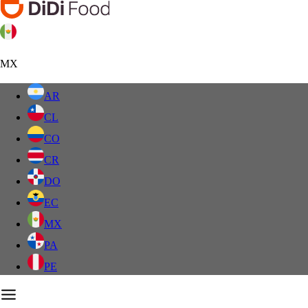
MX
AR
CL
CO
CR
DO
EC
MX
PA
PE