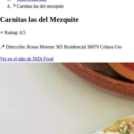
Carnitas las del mezquite
Carni
t
a
s
la
s
del Mezqui
t
e
⭐ Ra
t
ing
:
4.5
📍 Dirección
:
Ro
s
a
s
Moreno 365 Re
s
idencial 38070 Celaya G
t
o
Ver en el sitio de DiDi Food