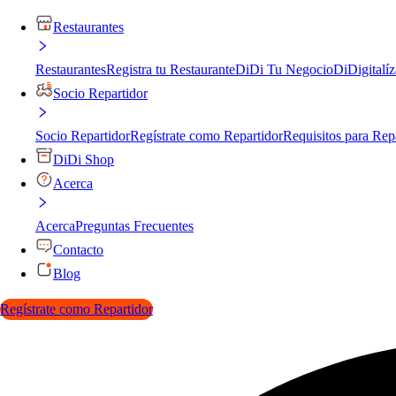
Restaurantes
Restaurantes
Registra tu Restaurante
DiDi Tu Negocio
DiDigitalíz
Socio Repartidor
Socio Repartidor
Regístrate como Repartidor
Requisitos para Rep
DiDi Shop
Acerca
Acerca
Preguntas Frecuentes
Contacto
Blog
Regístrate como Repartidor