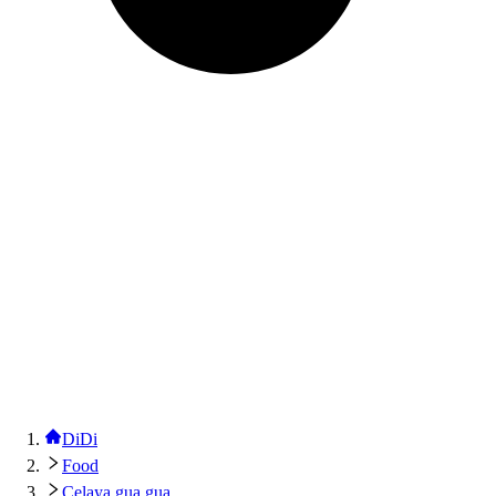
DiDi
Food
Celaya gua gua