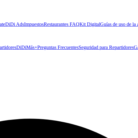
ate
DiDi Ads
Impuestos
Restaurantes FAQ
Kit Digital
Guías de uso de la
artidores
DiDiMás+
Preguntas Frecuentes
Seguridad para Repartidores
G