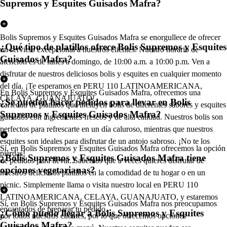
Supremos y Esquites Guisados Mafra?
Bolis Supremos y Esquites Guisados Mafra se enorgullece de ofrecer
¿Qué tipo de platillos ofrece Bolis Supremos y Esquites
un servicio excepcional a nuestros clientes. Nuestro horario de
Guisados Mafra?
atención es de lunes a domingo, de 10:00 a.m. a 10:00 p.m. Ven a
disfrutar de nuestros deliciosos bolis y esquites en cualquier momento
del día. ¡Te esperamos en PERU 110 LATINOAMERICANA,
En Bolis Supremos y Esquites Guisados Mafra, ofrecemos una
CELAYA, GUANAJUATO!
¿Se pueden hacer pedidos para llevar en Bolis
variedad de platillos que incluyen bolis de diferentes sabores y esquites
Supremos y Esquites Guisados Mafra?
guisados con ingredientes frescos y de alta calidad. Nuestros bolis son
perfectos para refrescarte en un día caluroso, mientras que nuestros
esquites son ideales para disfrutar de un antojo sabroso. ¡No te los
Sí, en Bolis Supremos y Esquites Guisados Mafra ofrecemos la opción
pierdas!
¿Bolis Supremos y Esquites Guisados Mafra tiene
de pedidos para llevar. Sabemos que a veces quieres disfrutar de
opciones vegetarianas?
nuestros deliciosos platillos en la comodidad de tu hogar o en un
picnic. Simplemente llama o visita nuestro local en PERU 110
LATINOAMERICANA, CELAYA, GUANAJUATO, y estaremos
Sí, en Bolis Supremos y Esquites Guisados Mafra nos preocupamos
encantados de preparar tu pedido.
¿Cómo puedo llegar a Bolis Supremos y Esquites
por todos nuestros clientes, por lo que ofrecemos opciones
Guisados Mafra?