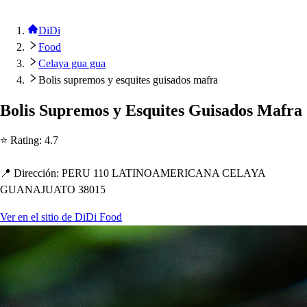
DiDi
Food
Celaya gua gua
Bolis supremos y esquites guisados mafra
Boli
s
Su
p
remo
s
y E
s
qui
t
e
s
Gui
s
ado
s
Mafra
⭐ Ra
t
ing
:
4.7
📍 Dirección
:
PERU 110 LATINOAMERICANA CELAYA
GUANAJUATO 38015
Ver en el sitio de DiDi Food