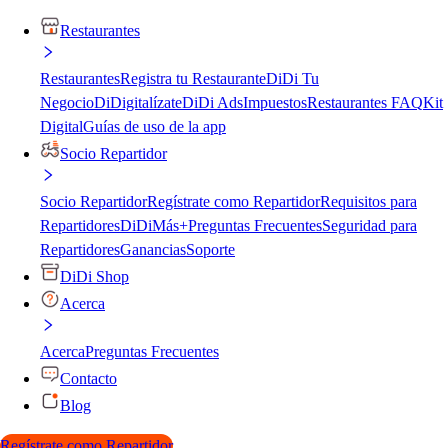
Restaurantes
Restaurantes
Registra tu Restaurante
DiDi Tu
Negocio
DiDigitalízate
DiDi Ads
Impuestos
Restaurantes FAQ
Kit
Digital
Guías de uso de la app
Socio Repartidor
Socio Repartidor
Regístrate como Repartidor
Requisitos para
Repartidores
DiDiMás+
Preguntas Frecuentes
Seguridad para
Repartidores
Ganancias
Soporte
DiDi Shop
Acerca
Acerca
Preguntas Frecuentes
Contacto
Blog
Regístrate como Repartidor