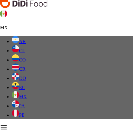
MX
AR
CL
CO
CR
DO
EC
MX
PA
PE