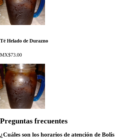
Té Helado de Durazno
MX$73.00
Pregun
t
a
s
frecuen
t
e
s
¿Cuáles son los horarios de atención de Bolis