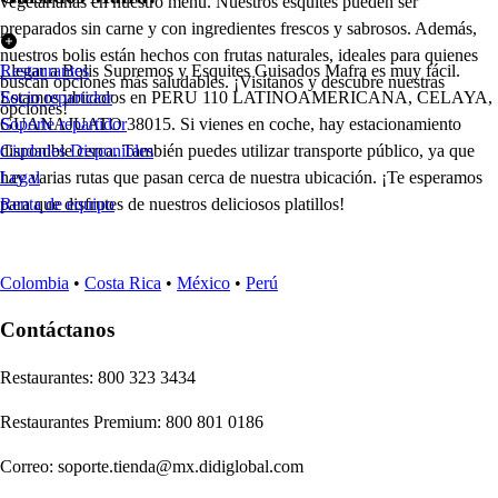
vegetarianas en nuestro menú. Nuestros esquites pueden ser
preparados sin carne y con ingredientes frescos y sabrosos. Además,
nuestros bolis están hechos con frutas naturales, ideales para quienes
Llegar a Bolis Supremos y Esquites Guisados Mafra es muy fácil.
Restaurantes
buscan opciones más saludables. ¡Visítanos y descubre nuestras
Estamos ubicados en PERU 110 LATINOAMERICANA, CELAYA,
Socio repartidor
opciones!
GUANAJUATO 38015. Si vienes en coche, hay estacionamiento
Soporte repartidor
disponible cerca. También puedes utilizar transporte público, ya que
Ciudades Disponibles
hay varias rutas que pasan cerca de nuestra ubicación. ¡Te esperamos
Legal
para que disfrutes de nuestros deliciosos platillos!
Renta de equipo
Colombia
•
Costa Rica
•
México
•
Perú
Contáctanos
Re
s
t
auran
t
e
s
:
800 323 3434
Re
s
t
auran
t
e
s
Premium
:
800 801 0186
Correo
:
soporte.tienda@mx.didiglobal.com