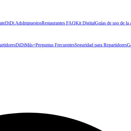
ate
DiDi Ads
Impuestos
Restaurantes FAQ
Kit Digital
Guías de uso de la
artidores
DiDiMás+
Preguntas Frecuentes
Seguridad para Repartidores
G