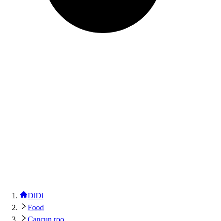
DiDi
Food
Cancun roo