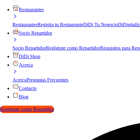
Restaurantes
Restaurantes
Registra tu Restaurante
DiDi Tu Negocio
DiDigitalíz
Socio Repartidor
Socio Repartidor
Regístrate como Repartidor
Requisitos para Rep
DiDi Shop
Acerca
Acerca
Preguntas Frecuentes
Contacto
Blog
Regístrate como Repartidor