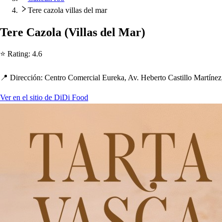
Tere cazola villas del mar
Tere Cazola
(
Villa
s
del Mar
)
⭐ Ra
t
ing
:
4.6
📍 Dirección
:
Cen
t
ro Comercial Eureka, Av. Heber
t
o Ca
s
t
illo Mar
t
ínez
Ver en el sitio de DiDi Food