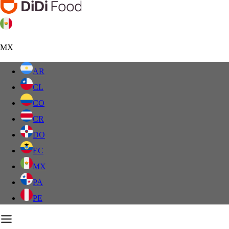
MX
AR
CL
CO
CR
DO
EC
MX
PA
PE