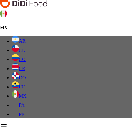
MX
AR
CL
CO
CR
DO
EC
MX
PA
PE