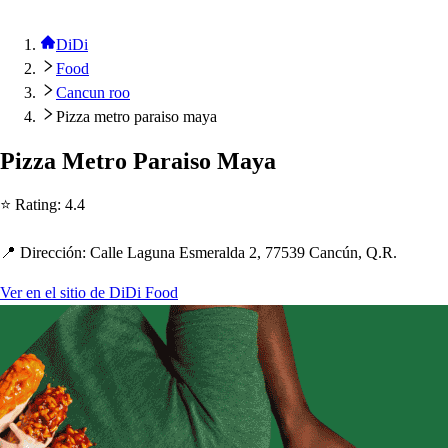
DiDi
Food
Cancun roo
Pizza metro paraiso maya
Pizza Me
t
ro Parai
s
o Maya
⭐ Ra
t
ing
:
4.4
📍 Dirección
:
Calle Laguna E
s
meralda 2, 77539 Cancún, Q.R.
Ver en el sitio de DiDi Food