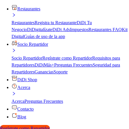
Restaurantes
Restaurantes
Registra tu Restaurante
DiDi Tu
Negocio
DiDigitalízate
DiDi Ads
Impuestos
Restaurantes FAQ
Kit
Digital
Guías de uso de la app
Socio Repartidor
Socio Repartidor
Regístrate como Repartidor
Requisitos para
Repartidores
DiDiMás+
Preguntas Frecuentes
Seguridad para
Repartidores
Ganancias
Soporte
DiDi Shop
Acerca
Acerca
Preguntas Frecuentes
Contacto
Blog
Regístrate como Repartidor