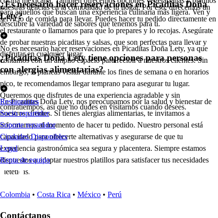
cocina mexicana. También ofrecemos opciones vegetarianas y platillos
¿Es necesario hacer reservaciones en Picaditas Doña
nuestras delicias en la comodidad de tu hogar. Por eso, ofrecemos un
para aquellos que buscan una experiencia culinaria más ligera. Ven y
Lety?
servicio de comida para llevar. Puedes hacer tu pedido directamente en
descubre la variedad de sabores que tenemos para ti.
el restaurante o llamarnos para que lo prepares y lo recojas. Asegúrate
de probar nuestras picaditas y salsas, que son perfectas para llevar y
No es necesario hacer reservaciones en Picaditas Doña Lety, ya que
disfrutar en cualquier lugar.
¿Picaditas Doña Lety tiene opciones para personas
contamos con un amplio espacio para recibir a nuestros clientes. Sin
con alergias alimentarias?
embargo, si planeas visitar durante los fines de semana o en horarios
pico, te recomendamos llegar temprano para asegurar tu lugar.
Queremos que disfrutes de una experiencia agradable y sin
En Picaditas Doña Lety, nos preocupamos por la salud y bienestar de
Restaurantes
contratiempos, así que no dudes en visitarnos cuando desees.
nuestros clientes. Si tienes alergias alimentarias, te invitamos a
Socio repartidor
informarnos al momento de hacer tu pedido. Nuestro personal está
Soporte repartidor
capacitado para ofrecerte alternativas y asegurarse de que tu
Ciudades Disponibles
experiencia gastronómica sea segura y placentera. Siempre estamos
Legal
dispuestos a adaptar nuestros platillos para satisfacer tus necesidades
Renta de equipo
dietéticas.
Colombia
•
Costa Rica
•
México
•
Perú
Contáctanos