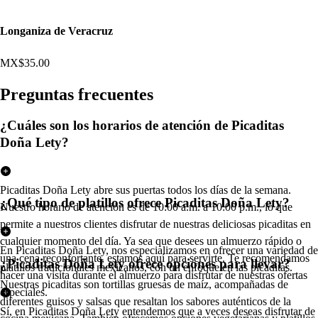
Longaniza de Veracruz
MX$35.00
Pregun
t
a
s
frecuen
t
e
s
¿Cuáles son los horarios de atención de Picaditas
Doña Lety?
Picaditas Doña Lety abre sus puertas todos los días de la semana.
¿Qué tipo de platillos ofrece Picaditas Doña Lety?
Nuestro horario de atención es de 10:00 a.m. a 10:00 p.m., lo que
permite a nuestros clientes disfrutar de nuestras deliciosas picaditas en
cualquier momento del día. Ya sea que desees un almuerzo rápido o
En Picaditas Doña Lety, nos especializamos en ofrecer una variedad de
una cena reconfortante, estamos aquí para servirte. Te recomendamos
¿Picaditas Doña Lety ofrece opciones para llevar?
platillos tradicionales mexicanos, con un enfoque en las picaditas.
hacer una visita durante el almuerzo para disfrutar de nuestras ofertas
Nuestras picaditas son tortillas gruesas de maíz, acompañadas de
especiales.
diferentes guisos y salsas que resaltan los sabores auténticos de la
Sí, en Picaditas Doña Lety entendemos que a veces deseas disfrutar de