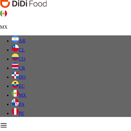
MX
AR
CL
CO
CR
DO
EC
MX
PA
PE