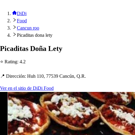
DiDi
Food
Cancun roo
Picaditas dona lety
Picadi
t
a
s
Doña Le
t
y
⭐ Ra
t
ing
:
4.2
📍 Dirección
:
Hu
h
110, 77539 Cancún, Q.R.
Ver en el sitio de DiDi Food