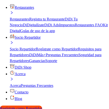
Restaurantes
Restaurantes
Registra tu Restaurante
DiDi Tu
Negocio
DiDigitalízate
DiDi Ads
Impuestos
Restaurantes FAQ
Kit
Digital
Guías de uso de la app
Socio Repartidor
Socio Repartidor
Regístrate como Repartidor
Requisitos para
Repartidores
DiDiMás+
Preguntas Frecuentes
Seguridad para
Repartidores
Ganancias
Soporte
DiDi Shop
Acerca
Acerca
Preguntas Frecuentes
Contacto
Blog
Regístrate como Repartidor