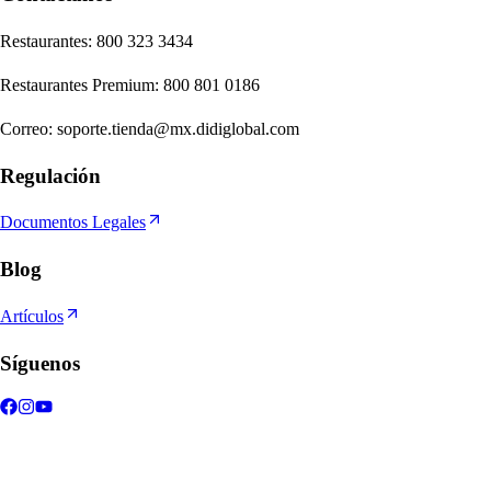
Re
s
t
auran
t
e
s
:
800 323 3434
Re
s
t
auran
t
e
s
Premium
:
800 801 0186
Correo
:
soporte.tienda@mx.didiglobal.com
Regulación
Documentos Legales
Blog
Artículos
Síguenos