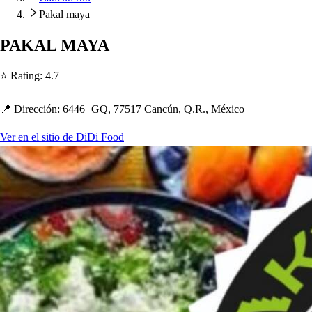
Pakal maya
PAKAL MAYA
⭐ Ra
t
ing
:
4.7
📍 Dirección
:
6446+GQ, 77517 Cancún, Q.R., México
Ver en el sitio de DiDi Food