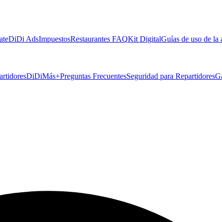
ate
DiDi Ads
Impuestos
Restaurantes FAQ
Kit Digital
Guías de uso de la
artidores
DiDiMás+
Preguntas Frecuentes
Seguridad para Repartidores
G