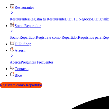
Restaurantes
Restaurantes
Registra tu Restaurante
DiDi Tu Negocio
DiDigitalíz
Socio Repartidor
Socio Repartidor
Regístrate como Repartidor
Requisitos para Rep
DiDi Shop
Acerca
Acerca
Preguntas Frecuentes
Contacto
Blog
Regístrate como Repartidor