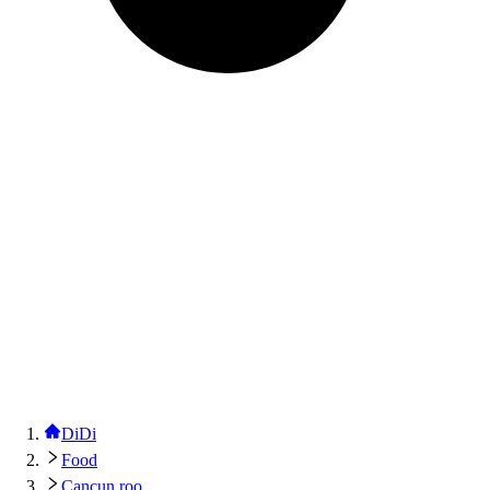
DiDi
Food
Cancun roo