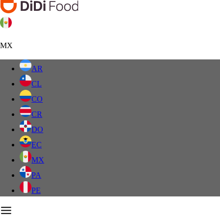
MX
AR
CL
CO
CR
DO
EC
MX
PA
PE