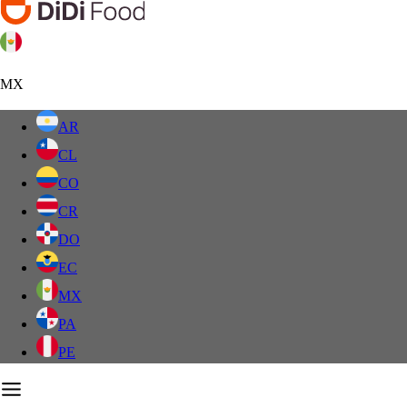
MX
AR
CL
CO
CR
DO
EC
MX
PA
PE