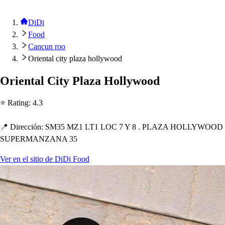
DiDi
Food
Cancun roo
Oriental city plaza hollywood
Orien
t
al Ci
t
y Plaza Hollywood
⭐ Ra
t
ing
:
4.3
📍 Dirección
:
SM35 MZ1 LT1 LOC 7 Y 8 . PLAZA HOLLYWOOD
SUPERMANZANA 35
Ver en el sitio de DiDi Food