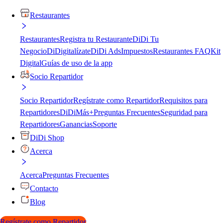
Restaurantes
Restaurantes
Registra tu Restaurante
DiDi Tu
Negocio
DiDigitalízate
DiDi Ads
Impuestos
Restaurantes FAQ
Kit
Digital
Guías de uso de la app
Socio Repartidor
Socio Repartidor
Regístrate como Repartidor
Requisitos para
Repartidores
DiDiMás+
Preguntas Frecuentes
Seguridad para
Repartidores
Ganancias
Soporte
DiDi Shop
Acerca
Acerca
Preguntas Frecuentes
Contacto
Blog
Regístrate como Repartidor