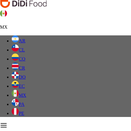
MX
AR
CL
CO
CR
DO
EC
MX
PA
PE