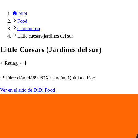
DiDi
Food
Cancun roo
Little caesars jardines del sur
Li
t
t
le Cae
s
ar
s
(
Jardine
s
del
s
ur
)
⭐ Ra
t
ing
:
4.4
📍 Dirección
:
4489+69X Cancún, Quin
t
ana Roo
Ver en el sitio de DiDi Food