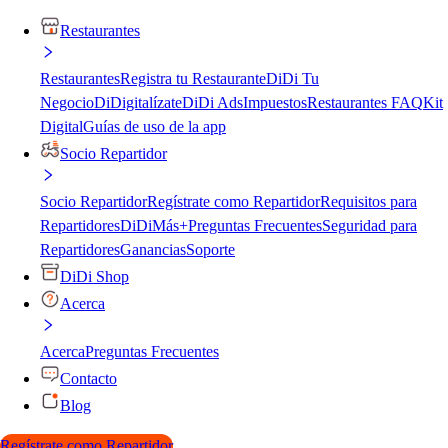
Restaurantes
Restaurantes
Registra tu Restaurante
DiDi Tu
Negocio
DiDigitalízate
DiDi Ads
Impuestos
Restaurantes FAQ
Kit
Digital
Guías de uso de la app
Socio Repartidor
Socio Repartidor
Regístrate como Repartidor
Requisitos para
Repartidores
DiDiMás+
Preguntas Frecuentes
Seguridad para
Repartidores
Ganancias
Soporte
DiDi Shop
Acerca
Acerca
Preguntas Frecuentes
Contacto
Blog
Regístrate como Repartidor