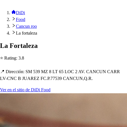
DiDi
Food
Cancun roo
La fortaleza
La For
t
aleza
⭐ Ra
t
ing
:
3.8
📍 Dirección
:
SM 539 MZ 8 LT 65 LOC 2 AV. CANCUN CARR
LV-CNC B JUAREZ FC.P.77539 CANCUN,Q.R.
Ver en el sitio de DiDi Food