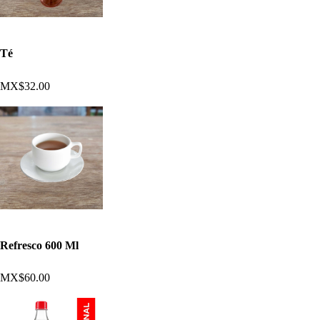
Té
MX$32.00
Refresco 600 Ml
MX$60.00