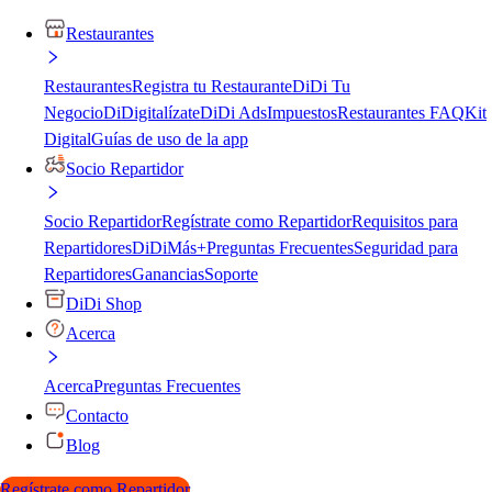
Restaurantes
Restaurantes
Registra tu Restaurante
DiDi Tu
Negocio
DiDigitalízate
DiDi Ads
Impuestos
Restaurantes FAQ
Kit
Digital
Guías de uso de la app
Socio Repartidor
Socio Repartidor
Regístrate como Repartidor
Requisitos para
Repartidores
DiDiMás+
Preguntas Frecuentes
Seguridad para
Repartidores
Ganancias
Soporte
DiDi Shop
Acerca
Acerca
Preguntas Frecuentes
Contacto
Blog
Regístrate como Repartidor