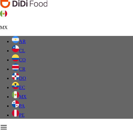
MX
AR
CL
CO
CR
DO
EC
MX
PA
PE