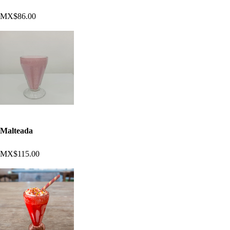
MX$86.00
Malteada
MX$115.00