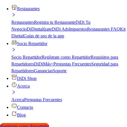
Restaurantes
Restaurantes
Registra tu Restaurante
DiDi Tu
Negocio
DiDigitalízate
DiDi Ads
Impuestos
Restaurantes FAQ
Kit
Digital
Guías de uso de la app
Socio Repartidor
Socio Repartidor
Regístrate como Repartidor
Requisitos para
Repartidores
DiDiMás+
Preguntas Frecuentes
Seguridad para
Repartidores
Ganancias
Soporte
DiDi Shop
Acerca
Acerca
Preguntas Frecuentes
Contacto
Blog
Regístrate como Repartidor