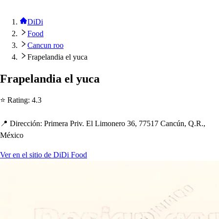
DiDi
Food
Cancun roo
Frapelandia el yuca
Fra
p
elandia el yuca
⭐ Ra
t
ing
:
4.3
📍 Dirección
:
Primera Priv. El Limonero 36, 77517 Cancún, Q.R.,
México
Ver en el sitio de DiDi Food