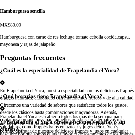
Hamburguesa sencilla
MX$80.00
Hamburguesa con carne de res lechuga tomate cebolla cocida,capsu,
mayonesa y rajas de jalapeño
Pregun
t
a
s
frecuen
t
e
s
¿Cuál es la especialidad de Frapelandia el Yuca?
En Frapelandia el Yuca, nuestra especialidad son los deliciosos frappés
¿Qué horarios tiene Frapelandia el Yuca?
y jugos naturales, elaborados con ingredientes frescos y de alta calidad.
Ofrecemos una variedad de sabores que satisfacen todos los gustos,
desde los clásicos hasta combinaciones innovadoras. Además,
Frapelandia el Yuca está abierto todos los días de la semana para
contamos con opciones para aquellos que buscan alternativas más
¿Frapelandia el Yuca ofrece opciones veganas o sin
atenderte. Nuestro horario es de 10:00 a.m. a 10:00 p.m., lo que te
saludables, como frappés bajos en azúcar y jugos detox. Ven y
gluten?
permite disfrutar de nuestros deliciosos frappés y jugos en cualquier
descubre por qué somos el lugar favorito de los amantes de los frappés