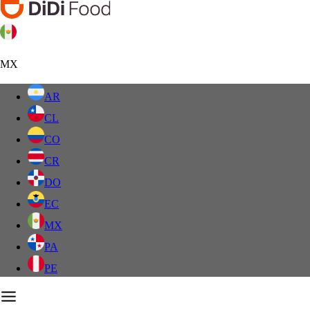
MX
AR
CL
CO
CR
DO
EC
MX
PA
PE