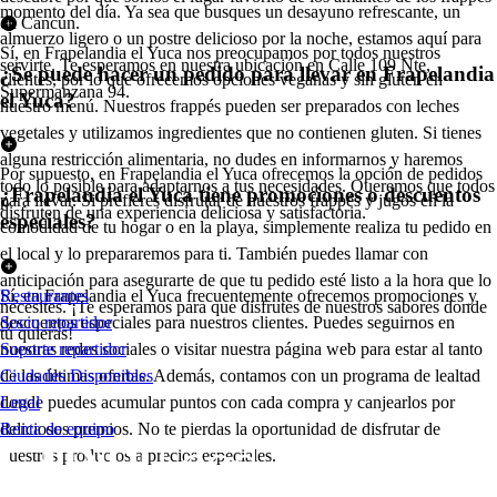
momento del día. Ya sea que busques un desayuno refrescante, un
en Cancún.
almuerzo ligero o un postre delicioso por la noche, estamos aquí para
Sí, en Frapelandia el Yuca nos preocupamos por todos nuestros
servirte. Te esperamos en nuestra ubicación en Calle 109 Nte,
¿Se puede hacer un pedido para llevar en Frapelandia
clientes, por lo que ofrecemos opciones veganas y sin gluten en
Supermanzana 94.
el Yuca?
nuestro menú. Nuestros frappés pueden ser preparados con leches
vegetales y utilizamos ingredientes que no contienen gluten. Si tienes
alguna restricción alimentaria, no dudes en informarnos y haremos
Por supuesto, en Frapelandia el Yuca ofrecemos la opción de pedidos
todo lo posible para adaptarnos a tus necesidades. Queremos que todos
¿Frapelandia el Yuca tiene promociones o descuentos
para llevar. Si prefieres disfrutar de nuestros frappés y jugos en la
disfruten de una experiencia deliciosa y satisfactoria.
especiales?
comodidad de tu hogar o en la playa, simplemente realiza tu pedido en
el local y lo prepararemos para ti. También puedes llamar con
anticipación para asegurarte de que tu pedido esté listo a la hora que lo
Sí, en Frapelandia el Yuca frecuentemente ofrecemos promociones y
Restaurantes
necesites. ¡Te esperamos para que disfrutes de nuestros sabores donde
descuentos especiales para nuestros clientes. Puedes seguirnos en
Socio repartidor
tú quieras!
nuestras redes sociales o visitar nuestra página web para estar al tanto
Soporte repartidor
de las últimas ofertas. Además, contamos con un programa de lealtad
Ciudades Disponibles
donde puedes acumular puntos con cada compra y canjearlos por
Legal
deliciosos premios. No te pierdas la oportunidad de disfrutar de
Renta de equipo
nuestros productos a precios especiales.