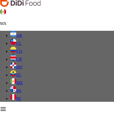
MX
AR
CL
CO
CR
DO
EC
MX
PA
PE