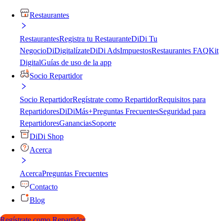
Restaurantes
Restaurantes
Registra tu Restaurante
DiDi Tu
Negocio
DiDigitalízate
DiDi Ads
Impuestos
Restaurantes FAQ
Kit
Digital
Guías de uso de la app
Socio Repartidor
Socio Repartidor
Regístrate como Repartidor
Requisitos para
Repartidores
DiDiMás+
Preguntas Frecuentes
Seguridad para
Repartidores
Ganancias
Soporte
DiDi Shop
Acerca
Acerca
Preguntas Frecuentes
Contacto
Blog
Regístrate como Repartidor