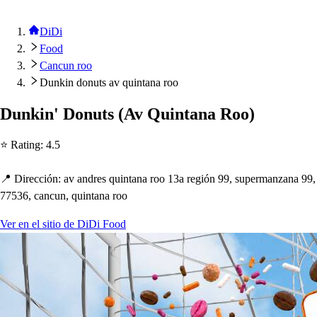
DiDi
Food
Cancun roo
Dunkin donuts av quintana roo
Dunkin' Donu
t
s
(
Av Quin
t
ana Roo
)
⭐ Ra
t
ing
:
4.5
📍 Dirección
:
av andre
s
quin
t
ana roo 13a región 99,
s
u
p
ermanzana 99,
77536, cancun, quin
t
ana roo
Ver en el sitio de DiDi Food