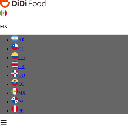
MX
AR
CL
CO
CR
DO
EC
MX
PA
PE