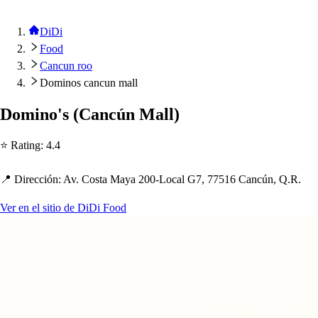
DiDi
Food
Cancun roo
Dominos cancun mall
Domino'
s
(
Cancún Mall
)
⭐ Ra
t
ing
:
4.4
📍 Dirección
:
Av. Co
s
t
a Maya 200-Local G7, 77516 Cancún, Q.R.
Ver en el sitio de DiDi Food