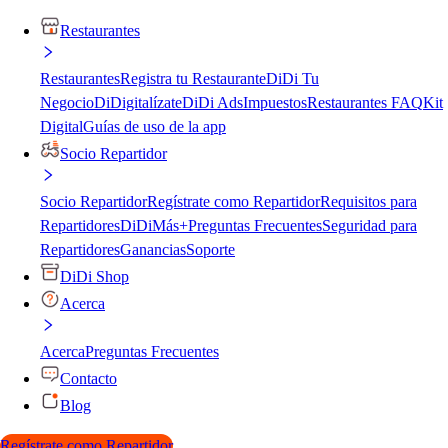
Restaurantes
Restaurantes
Registra tu Restaurante
DiDi Tu
Negocio
DiDigitalízate
DiDi Ads
Impuestos
Restaurantes FAQ
Kit
Digital
Guías de uso de la app
Socio Repartidor
Socio Repartidor
Regístrate como Repartidor
Requisitos para
Repartidores
DiDiMás+
Preguntas Frecuentes
Seguridad para
Repartidores
Ganancias
Soporte
DiDi Shop
Acerca
Acerca
Preguntas Frecuentes
Contacto
Blog
Regístrate como Repartidor