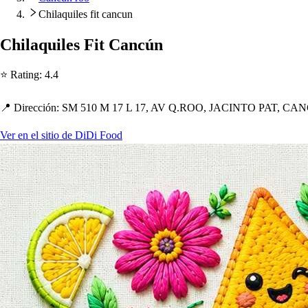
Chilaquiles fit cancun
C
h
ilaquile
s
Fi
t
Cancún
⭐ Ra
t
ing
:
4.4
📍 Dirección
:
SM 510 M 17 L 17, AV Q.ROO, JACINTO PAT, C
Ver en el sitio de DiDi Food