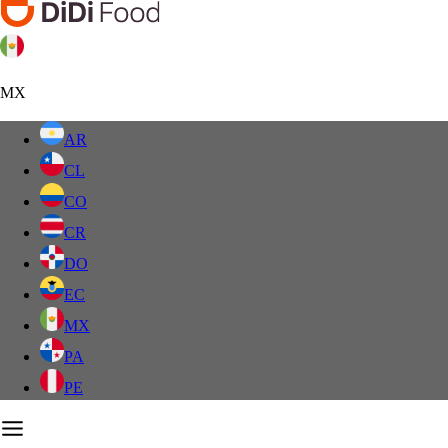
MX
AR
CL
CO
CR
DO
EC
MX
PA
PE