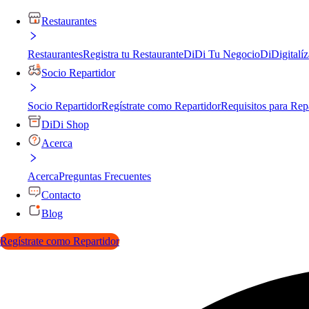
Restaurantes
Restaurantes
Registra tu Restaurante
DiDi Tu Negocio
DiDigitalíz
Socio Repartidor
Socio Repartidor
Regístrate como Repartidor
Requisitos para Rep
DiDi Shop
Acerca
Acerca
Preguntas Frecuentes
Contacto
Blog
Regístrate como Repartidor