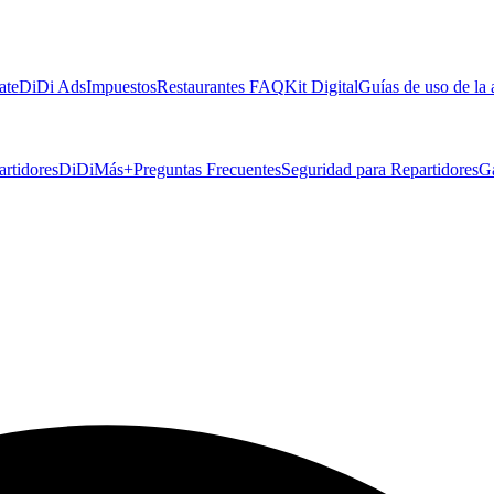
ate
DiDi Ads
Impuestos
Restaurantes FAQ
Kit Digital
Guías de uso de la
artidores
DiDiMás+
Preguntas Frecuentes
Seguridad para Repartidores
G