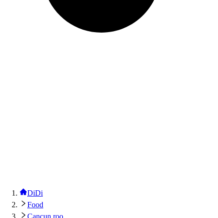
DiDi
Food
Cancun roo