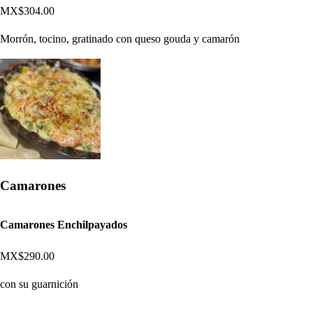
MX$304.00
Morrón, tocino, gratinado con queso gouda y camarón
Camarones
Camarones Enchilpayados
MX$290.00
con su guarnición