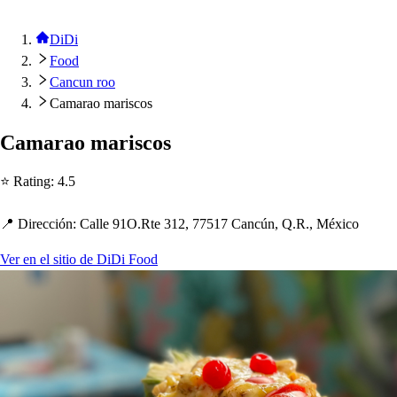
DiDi
Food
Cancun roo
Camarao mariscos
Camarao mari
s
co
s
⭐ Ra
t
ing
:
4.5
📍 Dirección
:
Calle 91O.R
t
e 312, 77517 Cancún, Q.R., México
Ver en el sitio de DiDi Food