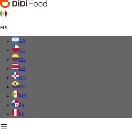
MX
AR
CL
CO
CR
DO
EC
MX
PA
PE