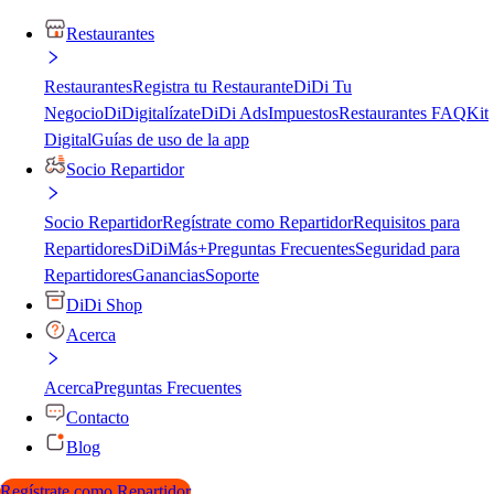
Restaurantes
Restaurantes
Registra tu Restaurante
DiDi Tu
Negocio
DiDigitalízate
DiDi Ads
Impuestos
Restaurantes FAQ
Kit
Digital
Guías de uso de la app
Socio Repartidor
Socio Repartidor
Regístrate como Repartidor
Requisitos para
Repartidores
DiDiMás+
Preguntas Frecuentes
Seguridad para
Repartidores
Ganancias
Soporte
DiDi Shop
Acerca
Acerca
Preguntas Frecuentes
Contacto
Blog
Regístrate como Repartidor