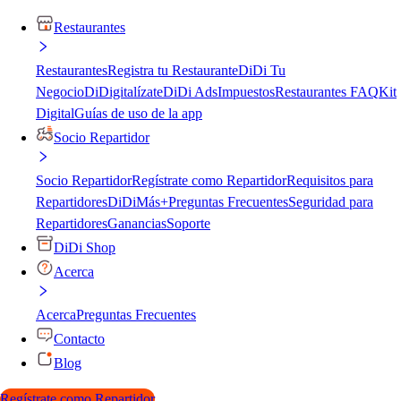
Restaurantes
Restaurantes
Registra tu Restaurante
DiDi Tu
Negocio
DiDigitalízate
DiDi Ads
Impuestos
Restaurantes FAQ
Kit
Digital
Guías de uso de la app
Socio Repartidor
Socio Repartidor
Regístrate como Repartidor
Requisitos para
Repartidores
DiDiMás+
Preguntas Frecuentes
Seguridad para
Repartidores
Ganancias
Soporte
DiDi Shop
Acerca
Acerca
Preguntas Frecuentes
Contacto
Blog
Regístrate como Repartidor