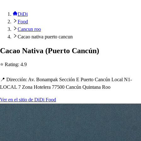
DiDi
Food
Cancun roo
Cacao nativa puerto cancun
Cacao Na
t
iva
(
Puer
t
o Cancún
)
⭐ Ra
t
ing
:
4.9
📍 Dirección
:
Av. Bonam
p
ak Sección E Puer
t
o Cancún Local N1-
LOCAL 7 Zona Ho
t
elera 77500 Cancún Quin
t
ana Roo
Ver en el sitio de DiDi Food