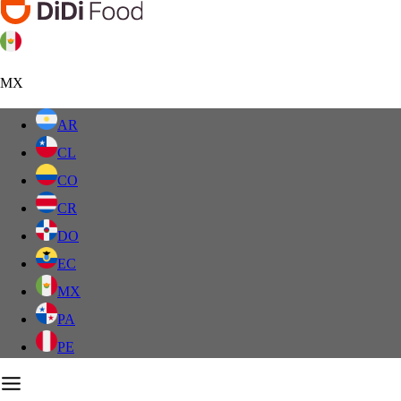
MX
AR
CL
CO
CR
DO
EC
MX
PA
PE