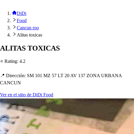
DiDi
Food
Cancun roo
Alitas toxicas
ALITAS TOXICAS
⭐ Ra
t
ing
:
4.2
📍 Dirección
:
SM 101 MZ 57 LT 20 AV 137 ZONA URBANA
CANCUN
Ver en el sitio de DiDi Food