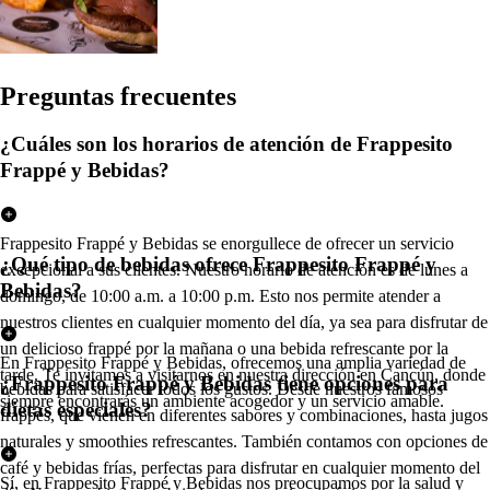
Pregun
t
a
s
frecuen
t
e
s
¿Cuáles son los horarios de atención de Frappesito
Frappé y Bebidas?
Frappesito Frappé y Bebidas se enorgullece de ofrecer un servicio
¿Qué tipo de bebidas ofrece Frappesito Frappé y
excepcional a sus clientes. Nuestro horario de atención es de lunes a
Bebidas?
domingo, de 10:00 a.m. a 10:00 p.m. Esto nos permite atender a
nuestros clientes en cualquier momento del día, ya sea para disfrutar de
un delicioso frappé por la mañana o una bebida refrescante por la
En Frappesito Frappé y Bebidas, ofrecemos una amplia variedad de
tarde. Te invitamos a visitarnos en nuestra dirección en Cancún, donde
¿Frappesito Frappé y Bebidas tiene opciones para
bebidas para satisfacer todos los gustos. Desde nuestros famosos
siempre encontrarás un ambiente acogedor y un servicio amable.
dietas especiales?
frappés, que vienen en diferentes sabores y combinaciones, hasta jugos
naturales y smoothies refrescantes. También contamos con opciones de
café y bebidas frías, perfectas para disfrutar en cualquier momento del
Sí, en Frappesito Frappé y Bebidas nos preocupamos por la salud y