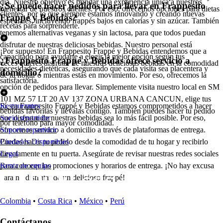
día. Nuestro objetivo es brindar una experiencia única a nuestros
¿Se puede hacer pedidos para llevar en Frappesito
bienestar de nuestros clientes. Por eso, ofrecemos opciones para dietas
clientes, por lo que siempre estamos innovando y creando nuevas
Frappé y Bebidas?
especiales, incluyendo frappés bajos en calorías y sin azúcar. También
recetas para sorprenderte.
tenemos alternativas veganas y sin lactosa, para que todos puedan
disfrutar de nuestras deliciosas bebidas. Nuestro personal está
¡Por supuesto! En Frappesito Frappé y Bebidas entendemos que a
capacitado para ayudarte a elegir la mejor opción según tus
¿Frappesito Frappé y Bebidas ofrece servicio a
veces quieres disfrutar de nuestras deliciosas bebidas en la comodidad
necesidades dietéticas, asegurando que cada visita sea placentera y
domicilio?
de tu hogar o mientras estás en movimiento. Por eso, ofrecemos la
satisfactoria.
opción de pedidos para llevar. Simplemente visita nuestro local en SM
101 MZ 57 LT 20 AV 137 ZONA URBANA CANCUN, elige tus
Sí, en Frappesito Frappé y Bebidas estamos comprometidos a hacer
Restaurantes
bebidas favoritas y llévalas contigo. También puedes hacer tu pedido
que disfrutar de nuestras bebidas sea lo más fácil posible. Por eso,
Socio repartidor
por teléfono para mayor comodidad.
ofrecemos servicio a domicilio a través de plataformas de entrega.
Soporte repartidor
Puedes hacer tu pedido desde la comodidad de tu hogar y recibirlo
Ciudades Disponibles
directamente en tu puerta. Asegúrate de revisar nuestras redes sociales
Legal
para conocer las promociones y horarios de entrega. ¡No hay excusa
Renta de equipo
para no disfrutar de un delicioso frappé!
Colombia
•
Costa Rica
•
México
•
Perú
Contáctanos