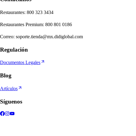
Re
s
t
auran
t
e
s
:
800 323 3434
Re
s
t
auran
t
e
s
Premium
:
800 801 0186
Correo
:
soporte.tienda@mx.didiglobal.com
Regulación
Documentos Legales
Blog
Artículos
Síguenos