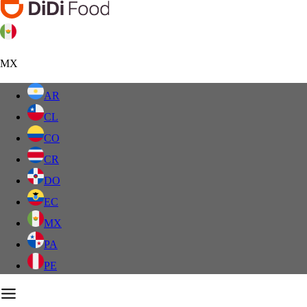
MX
AR
CL
CO
CR
DO
EC
MX
PA
PE