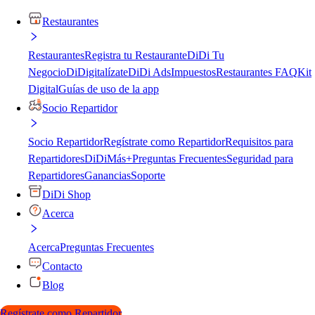
Restaurantes
Restaurantes
Registra tu Restaurante
DiDi Tu
Negocio
DiDigitalízate
DiDi Ads
Impuestos
Restaurantes FAQ
Kit
Digital
Guías de uso de la app
Socio Repartidor
Socio Repartidor
Regístrate como Repartidor
Requisitos para
Repartidores
DiDiMás+
Preguntas Frecuentes
Seguridad para
Repartidores
Ganancias
Soporte
DiDi Shop
Acerca
Acerca
Preguntas Frecuentes
Contacto
Blog
Regístrate como Repartidor