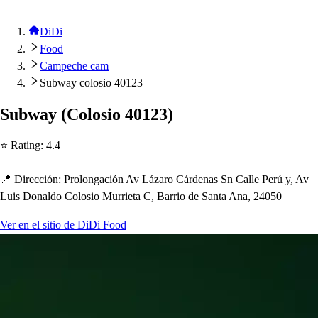
DiDi
Food
Campeche cam
Subway colosio 40123
Subway
(
Colo
s
io 40123
)
⭐ Ra
t
ing
:
4.4
📍 Dirección
:
Prolongación Av Lázaro Cárdena
s
Sn Calle Perú y, Av
Lui
s
Donaldo Colo
s
io Murrie
t
a C, Barrio de San
t
a Ana, 24050
Ver en el sitio de DiDi Food