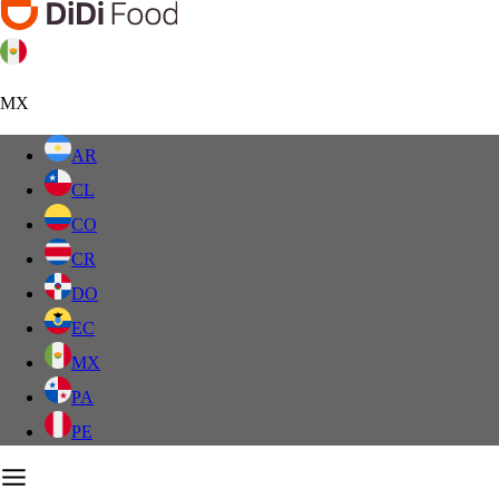
MX
AR
CL
CO
CR
DO
EC
MX
PA
PE