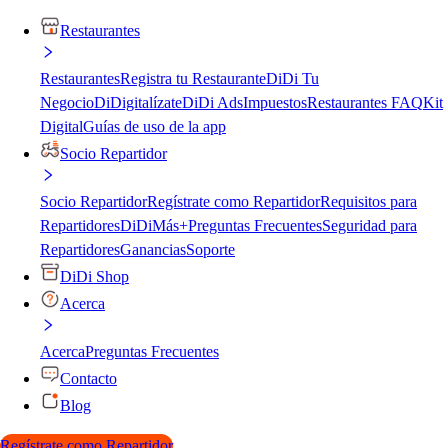
Restaurantes
Restaurantes
Registra tu Restaurante
DiDi Tu
Negocio
DiDigitalízate
DiDi Ads
Impuestos
Restaurantes FAQ
Kit
Digital
Guías de uso de la app
Socio Repartidor
Socio Repartidor
Regístrate como Repartidor
Requisitos para
Repartidores
DiDiMás+
Preguntas Frecuentes
Seguridad para
Repartidores
Ganancias
Soporte
DiDi Shop
Acerca
Acerca
Preguntas Frecuentes
Contacto
Blog
Regístrate como Repartidor