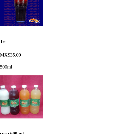
Té
MX$35.00
500ml
coca 600 ml