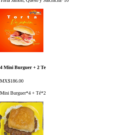
Torta Jamon, Queso y Salchicha*10
4 Mini Burguer + 2 Te
MX$186.00
Mini Burguer*4 + Té*2