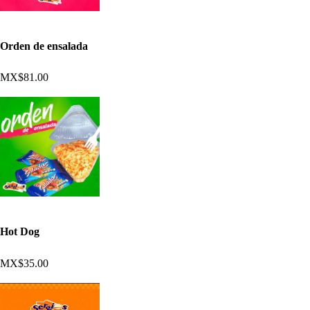
Orden de ensalada
MX$81.00
Hot Dog
MX$35.00