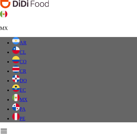
MX
AR
CL
CO
CR
DO
EC
MX
PA
PE