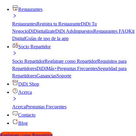
Restaurantes
Restaurantes
Registra tu Restaurante
DiDi Tu
Negocio
DiDigitalízate
DiDi Ads
Impuestos
Restaurantes FAQ
Kit
Digital
Guías de uso de la app
Socio Repartidor
Socio Repartidor
Regístrate como Repartidor
Requisitos para
Repartidores
DiDiMás+
Preguntas Frecuentes
Seguridad para
Repartidores
Ganancias
Soporte
DiDi Shop
Acerca
Acerca
Preguntas Frecuentes
Contacto
Blog
Regístrate como Repartidor