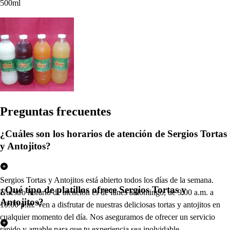
500ml
Pregun
t
a
s
frecuen
t
e
s
¿Cuáles son los horarios de atención de Sergios Tortas
y Antojitos?
Sergios Tortas y Antojitos está abierto todos los días de la semana.
¿Qué tipo de platillos ofrece Sergios Tortas y
Nuestro horario de atención es de lunes a domingo, de 9:00 a.m. a
Antojitos?
10:00 p.m. Ven a disfrutar de nuestras deliciosas tortas y antojitos en
cualquier momento del día. Nos aseguramos de ofrecer un servicio
rápido y amable para que tu experiencia sea inolvidable.