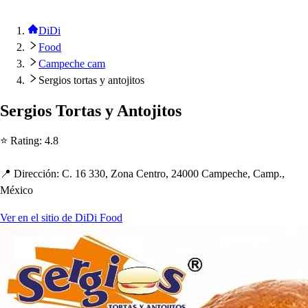
DiDi
Food
Campeche cam
Sergios tortas y antojitos
Sergio
s
Tor
t
a
s
y An
t
oji
t
o
s
⭐ Ra
t
ing
:
4.8
📍 Dirección
:
C. 16 330, Zona Cen
t
ro, 24000 Cam
p
ec
h
e, Cam
p
.,
México
Ver en el sitio de DiDi Food