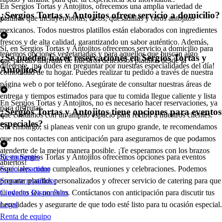
En Sergios Tortas y Antojitos, ofrecemos una amplia variedad de
¿Sergios Tortas y Antojitos ofrece servicio a domicilio?
platillos que incluyen tortas, tacos, quesadillas y otros antojitos
mexicanos. Todos nuestros platillos están elaborados con ingredientes
frescos y de alta calidad, garantizando un sabor auténtico. Además,
Sí, en Sergios Tortas y Antojitos ofrecemos servicio a domicilio para
tenemos opciones vegetarianas y para aquellos que buscan algo
¿Se pueden hacer reservaciones en Sergios Tortas y
que puedas disfrutar de nuestros deliciosos platillos desde la
diferente, ¡no dudes en preguntar por nuestras especialidades del día!
Antojitos?
comodidad de tu hogar. Puedes realizar tu pedido a través de nuestra
página web o por teléfono. Asegúrate de consultar nuestras áreas de
entrega y tiempos estimados para que tu comida llegue caliente y lista
En Sergios Tortas y Antojitos, no es necesario hacer reservaciones, ya
para disfrutar.
¿Sergios Tortas y Antojitos tiene opciones para eventos
que contamos con un amplio espacio para recibir a nuestros clientes.
especiales?
Sin embargo, si planeas venir con un grupo grande, te recomendamos
que nos contactes con anticipación para asegurarnos de que podamos
atenderte de la mejor manera posible. ¡Te esperamos con los brazos
Sí, en Sergios Tortas y Antojitos ofrecemos opciones para eventos
Restaurantes
abiertos!
especiales como cumpleaños, reuniones y celebraciones. Podemos
Socio repartidor
preparar platillos personalizados y ofrecer servicio de catering para que
Soporte repartidor
tu evento sea un éxito. Contáctanos con anticipación para discutir tus
Ciudades Disponibles
necesidades y asegurarte de que todo esté listo para tu ocasión especial.
Legal
Renta de equipo