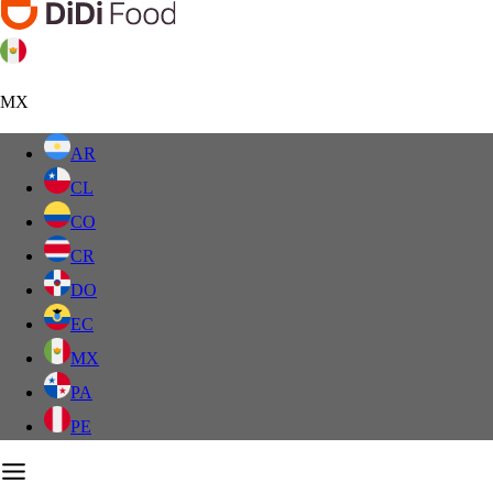
MX
AR
CL
CO
CR
DO
EC
MX
PA
PE