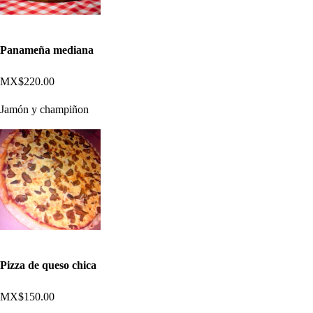
Panameña mediana
MX$220.00
Jamón y champiñon
Pizza de queso chica
MX$150.00