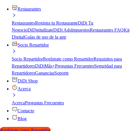
Restaurantes
Restaurantes
Registra tu Restaurante
DiDi Tu
Negocio
DiDigitalízate
DiDi Ads
Impuestos
Restaurantes FAQ
Kit
Digital
Guías de uso de la app
Socio Repartidor
Socio Repartidor
Regístrate como Repartidor
Requisitos para
Repartidores
DiDiMás+
Preguntas Frecuentes
Seguridad para
Repartidores
Ganancias
Soporte
DiDi Shop
Acerca
Acerca
Preguntas Frecuentes
Contacto
Blog
Regístrate como Repartidor