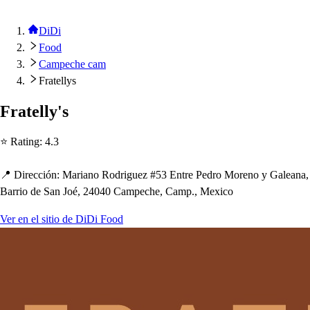
DiDi
Food
Campeche cam
Fratellys
Fra
t
elly'
s
⭐ Ra
t
ing
:
4.3
📍 Dirección
:
Mariano Rodriguez #53 En
t
re Pedro Moreno y Galeana,
Barrio de San Joé, 24040 Cam
p
ec
h
e, Cam
p
., Mexico
Ver en el sitio de DiDi Food