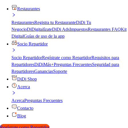
Restaurantes
Restaurantes
Registra tu Restaurante
DiDi Tu
Negocio
DiDigitalízate
DiDi Ads
Impuestos
Restaurantes FAQ
Kit
Digital
Guías de uso de la app
Socio Repartidor
Socio Repartidor
Regístrate como Repartidor
Requisitos para
Repartidores
DiDiMás+
Preguntas Frecuentes
Seguridad para
Repartidores
Ganancias
Soporte
DiDi Shop
Acerca
Acerca
Preguntas Frecuentes
Contacto
Blog
Regístrate como Repartidor