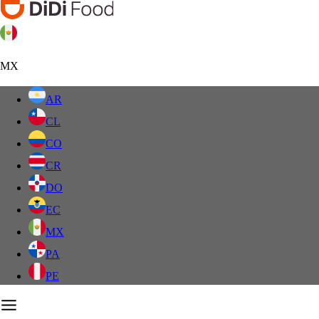
MX
AR
CL
CO
CR
DO
EC
MX
PA
PE