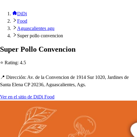
DiDi
Food
Aguascalientes agu
Super pollo convencion
Su
p
er Pollo Convencion
⭐ Ra
t
ing
:
4.5
📍 Dirección
:
Av. de la Convencion de 1914 Sur 1020, Jardine
s
de
San
t
a Elena CP 20236, Agua
s
calien
t
e
s
, Ag
s
.
Ver en el sitio de DiDi Food