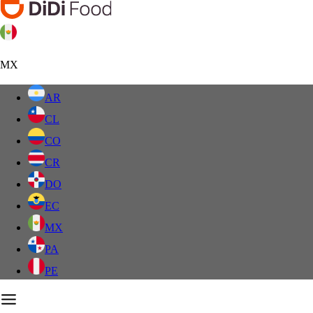
MX
AR
CL
CO
CR
DO
EC
MX
PA
PE