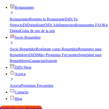
Restaurantes
Restaurantes
Registra tu Restaurante
DiDi Tu
Negocio
DiDigitalízate
DiDi Ads
Impuestos
Restaurantes FAQ
Kit
Digital
Guías de uso de la app
Socio Repartidor
Socio Repartidor
Regístrate como Repartidor
Requisitos para
Repartidores
DiDiMás+
Preguntas Frecuentes
Seguridad para
Repartidores
Ganancias
Soporte
DiDi Shop
Acerca
Acerca
Preguntas Frecuentes
Contacto
Blog
Regístrate como Repartidor