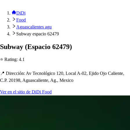
DiDi
Food
Aguascalientes agu
Subway espacio 62479
Subway
(
E
s
p
acio 62479
)
⭐ Ra
t
ing
:
4.1
📍 Dirección
:
Av Tecnológico 120, Local A-02, Ejido Ojo Calien
t
e,
C.P. 20198, Agua
s
calien
t
e, Ag., Mexico
Ver en el sitio de DiDi Food